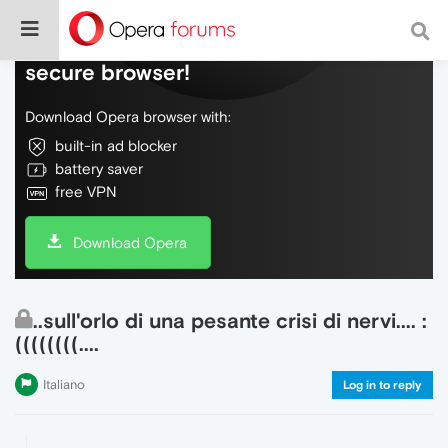
Do more on the web, with a fast and
secure browser!
Download Opera browser with:
built-in ad blocker
battery saver
free VPN
Download Opera
..sull'orlo di una pesante crisi di nervi.... :
((((((((....
Italiano
Log in to reply