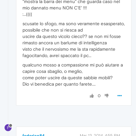
"mostra la barra dei menu" che guarda caso nel
mio dannato menu NON C'E' !!!
:...((((
scusate lo sfogo, ma sono veramente esasperato,
possibile che non si riesca ad
uscire da questo vicolo cieco?? se non mi fosse
rimasto ancora un barlume di intelligenza
visto che il nervosismo me la sta rapidamente
fagocitando, avrei spaccato il pc...
qualcuno mosso a compassione mi può aiutare a
capire cosa sbaglio, o meglio,
come poter uscire da queste sabbie mobili?
Dio vi benedica per quanto farete....
0
F
federico84
Mar 13, 2014, 4:55 PM