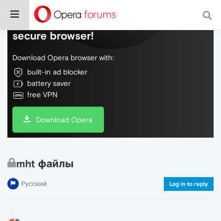
Do more on the web, with a fast and
secure browser!
Download Opera browser with:
built-in ad blocker
battery saver
free VPN
Download Opera
mht файлы
Русский
Log in to reply