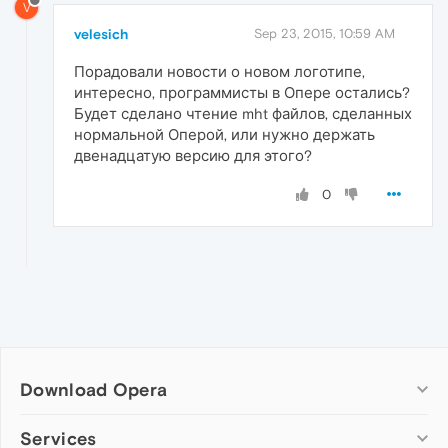
V
velesich
Sep 23, 2015, 10:59 AM
Порадовали новости о новом логотипе,
интересно, программисты в Опере остались?
Будет сделано чтение mht файлов, сделанных
нормальной Оперой, или нужно держать
двенадцатую версию для этого?
0
Download Opera
Computer browsers
Services