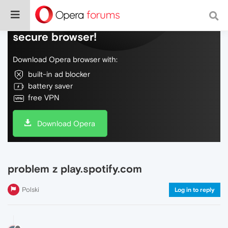
Do more on the web, with a fast and
secure browser!
Download Opera browser with:
built-in ad blocker
battery saver
free VPN
Download Opera
problem z play.spotify.com
Polski
Log in to reply