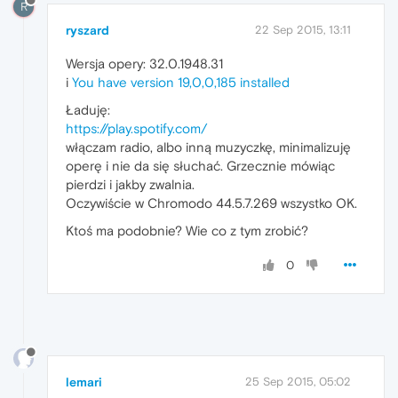
R
ryszard
22 Sep 2015, 13:11
Wersja opery: 32.0.1948.31
i
You have version 19,0,0,185 installed
Ładuję:
https://play.spotify.com/
włączam radio, albo inną muzyczkę, minimalizuję
operę i nie da się słuchać. Grzecznie mówiąc
pierdzi i jakby zwalnia.
Oczywiście w Chromodo 44.5.7.269 wszystko OK.
Ktoś ma podobnie? Wie co z tym zrobić?
0
lemari
25 Sep 2015, 05:02