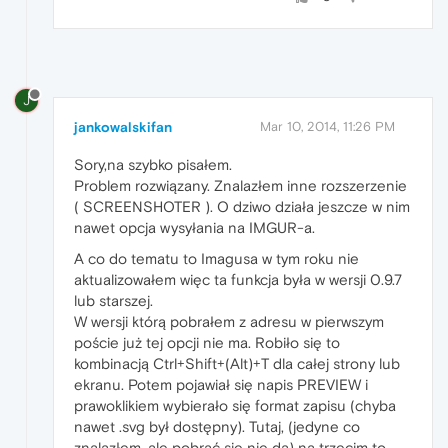
J
jankowalskifan
Mar 10, 2014, 11:26 PM
Sory,na szybko pisałem.
Problem rozwiązany. Znalazłem inne rozszerzenie
( SCREENSHOTER ). O dziwo działa jeszcze w nim
nawet opcja wysyłania na IMGUR-a.
A co do tematu to Imagusa w tym roku nie
aktualizowałem więc ta funkcja była w wersji 0.9.7
lub starszej.
W wersji którą pobrałem z adresu w pierwszym
poście już tej opcji nie ma. Robiło się to
kombinacją Ctrl+Shift+(Alt)+T dla całej strony lub
ekranu. Potem pojawiał się napis PREVIEW i
prawoklikiem wybierało się format zapisu (chyba
nawet .svg był dostępny). Tutaj, (jedyne co
znalazłem, ale pobrać się nie da) na trzecim to