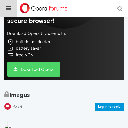
Do more on the web, with a fast and
secure browser!
Download Opera browser with:
built-in ad blocker
battery saver
free VPN
Download Opera
Imagus
Polski
Log in to reply