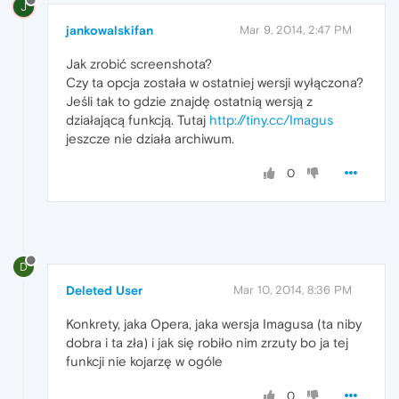
J
jankowalskifan
Mar 9, 2014, 2:47 PM
Jak zrobić screenshota?
Czy ta opcja została w ostatniej wersji wyłączona?
Jeśli tak to gdzie znajdę ostatnią wersją z
działającą funkcją. Tutaj
http://tiny.cc/Imagus
jeszcze nie działa archiwum.
0
D
Deleted User
Mar 10, 2014, 8:36 PM
Konkrety, jaka Opera, jaka wersja Imagusa (ta niby
dobra i ta zła) i jak się robiło nim zrzuty bo ja tej
funkcji nie kojarzę w ogóle
0