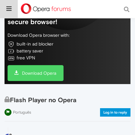
Do more on the web, with a fast and
secure browser!
Download Opera browser with:
built-in ad blocker
battery saver
free VPN
Download Opera
Flash Player no Opera
Português
Log in to reply