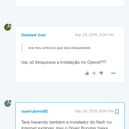
D
Deleted User
Sep 26, 2015, 3:04 AM
era meu antivirus que tava bloqueando
Uai, só bloqueava a instalação no Opera???
0
I
isaelrubens82
Sep 26, 2015, 6:36 AM
Tava travando também a instalador do flash no
internet explorer, mas o Driver Booster baixa