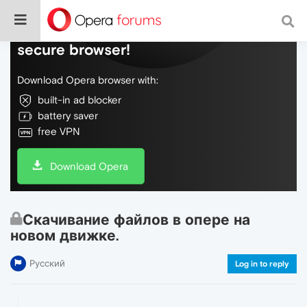
Do more on the web, with a fast and
secure browser!
Download Opera browser with:
built-in ad blocker
battery saver
free VPN
Download Opera
Скачивание файлов в опере на
новом движке.
Русский
Log in to reply