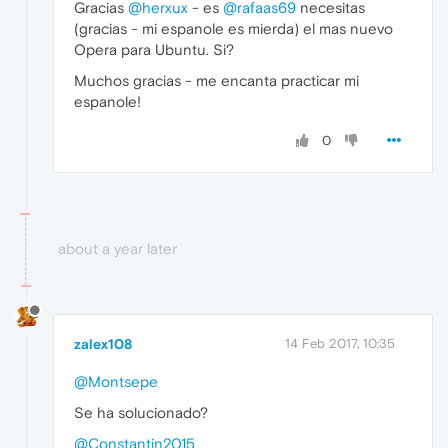
Gracias
@herxux
- es
@rafaas69
necesitas
(gracias - mi espanole es mierda) el mas nuevo
Opera para Ubuntu. Si?
Muchos gracias - me encanta practicar mi
espanole!
0
about a year later
zalex108
14 Feb 2017, 10:35
@Montsepe
Se ha solucionado?
@Constantin2015