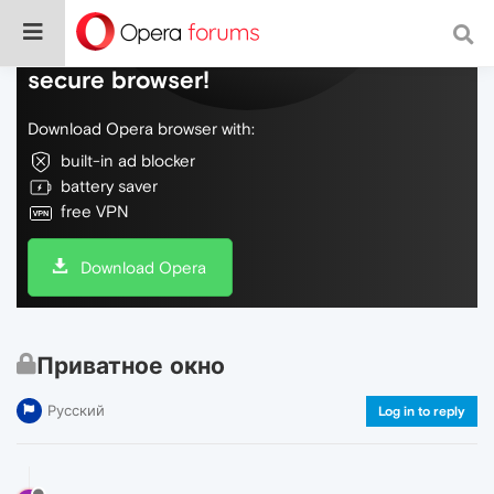
Do more on the web, with a fast and
secure browser!
Download Opera browser with:
built-in ad blocker
battery saver
free VPN
Download Opera
Приватное окно
Русский
Log in to reply