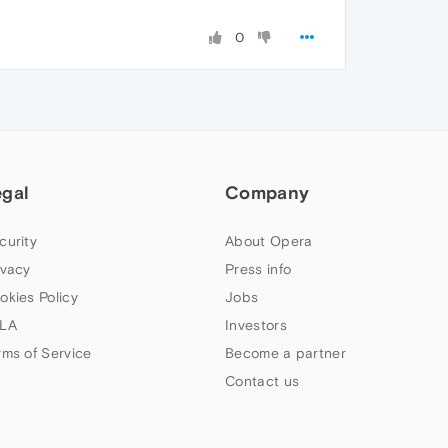
0
egal
Company
curity
About Opera
ivacy
Press info
okies Policy
Jobs
LA
Investors
rms of Service
Become a partner
Contact us