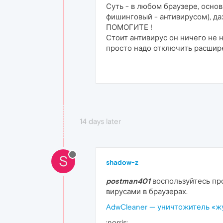
Суть - в любом браузере, осно
фишинговый - антивирусом), да
ПОМОГИТЕ !
Стоит антивирус он ничего не н
просто надо отключить расширен
14 days later
S
shadow-z
postman401
воспользуйтесь п
вирусами в браузерах.
AdwCleaner — уничтожитель «ж
:norris: