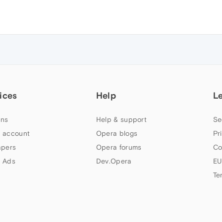
ices
Help
L
ns
Help & support
Se
 account
Opera blogs
Pr
apers
Opera forums
Co
 Ads
Dev.Opera
EU
Te