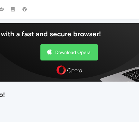
with a fast and secure browser!
Download Opera
о!