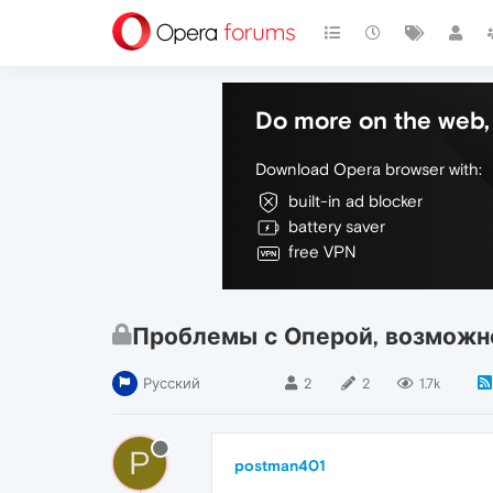
Do more on the web, 
Download Opera browser with:
built-in ad blocker
battery saver
free VPN
Проблемы с Оперой, возможн
Русский
2
2
1.7k
P
postman401