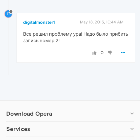
D
digitalmonster1
May 18, 2015, 10:44 AM
Все решил проблему ура! Надо было прибить
запись номер 2!
0
Download Opera
Computer browsers
Services
Opera for Windows