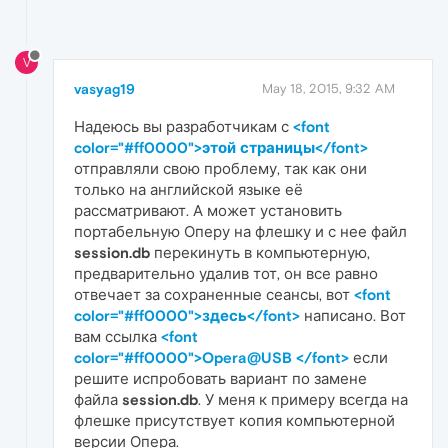
V
vasyag19
May 18, 2015, 9:32 AM
Надеюсь вы разработчикам с
<font
color="#ff0000">этой страницы</font>
отправляли свою проблему, так как они
только на английской языке её
рассматривают. А может установить
портабельную Оперу на флешку и с нее файл
session.db
перекинуть в компьютерную,
предварительно удалив тот, он все равно
отвечает за сохраненные сеансы, вот
<font
color="#ff0000">здесь</font>
написано. Вот
вам ссылка
<font
color="#ff0000">Opera@USB </font>
если
решите испробовать вариант по замене
файла
session.db
. У меня к примеру всегда на
флешке присутствует копия компьютерной
версии Опера.