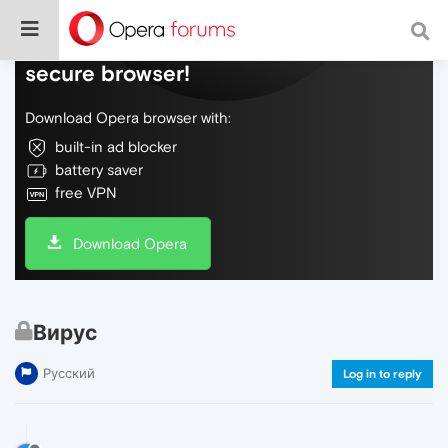
Do more on the web, with a fast and
secure browser!
Download Opera browser with:
built-in ad blocker
battery saver
free VPN
Download Opera
Вирус
Русский
Log in to reply