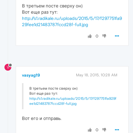
В третьем посте сверху он)
Вот еще раз тут:
http://s1.radikale.ru/uploads/2015/5/17/f297751fa9
29fee1d21483787fccd28f-full.jpg
0
V
vasyag19
May 18, 2015, 10:28 AM
В третьем посте сверху он)
Вот еще раз тут:
http://s1.radikale.ru/uploads/2015/5/17/f297751fa929f
ee1d21483787fccd28f-full.jpg
Вот его и отправь.
0