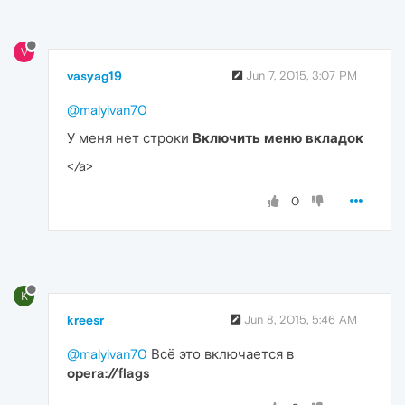
V
vasyag19
Jun 7, 2015, 3:07 PM
@malyivan70
У меня нет строки
Включить меню вкладок
</a>
0
K
kreesr
Jun 8, 2015, 5:46 AM
@malyivan70
Всё это включается в
opera://flags