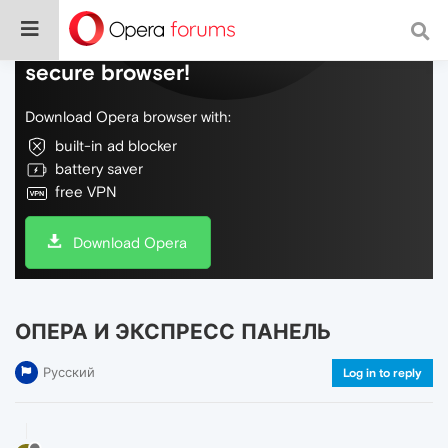
Do more on the web, with a fast and
secure browser!
Download Opera browser with:
built-in ad blocker
battery saver
free VPN
Download Opera
ОПЕРА И ЭКСПРЕСС ПАНЕЛЬ
Русский
Log in to reply