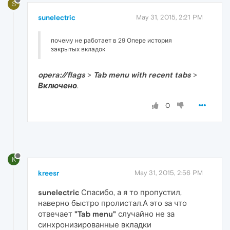
S
sunelectric
May 31, 2015, 2:21 PM
почему не работает в 29 Опере история
закрытых вкладок
opera://flags
>
Tab menu with recent tabs
>
Включено
.
0
K
kreesr
May 31, 2015, 2:56 PM
sunelectric
Спасибо, а я то пропустил,
наверно быстро пролистал.А это за что
отвечает
"Tab menu"
случайно не за
синхронизированные вкладки