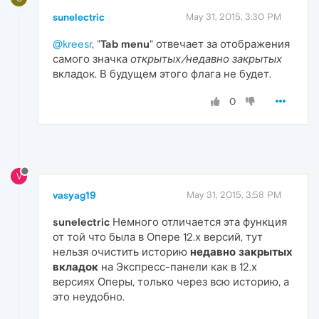
sunelectric
May 31, 2015, 3:30 PM
@kreesr
, "
Tab menu
" отвечает за отображения
самого значка
открытых/недавно закрытых
вкладок. В будущем этого флага не будет.
0
V
vasyag19
May 31, 2015, 3:58 PM
sunelectric
Немного отличается эта функция
от той что была в Опере 12.х версий, тут
нельзя очистить историю
недавно закрытых
вкладок
на Экспресс-панели как в 12.х
версиях Оперы, только через всю историю, а
это неудобно.