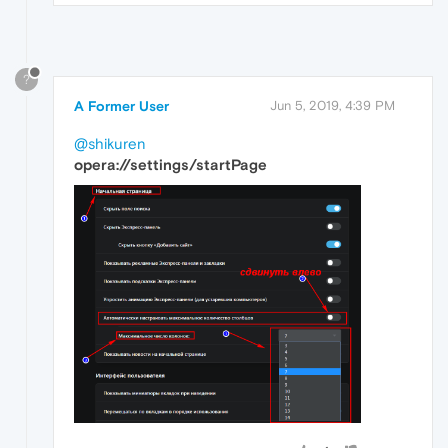
?
A Former User
Jun 5, 2019, 4:39 PM
@shikuren
opera://settings/startPage