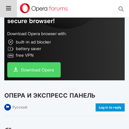
Do more on the web, with a fast and
secure browser!
Download Opera browser with:
built-in ad blocker
battery saver
free VPN
Download Opera
ОПЕРА И ЭКСПРЕСС ПАНЕЛЬ
Русский
Log in to reply