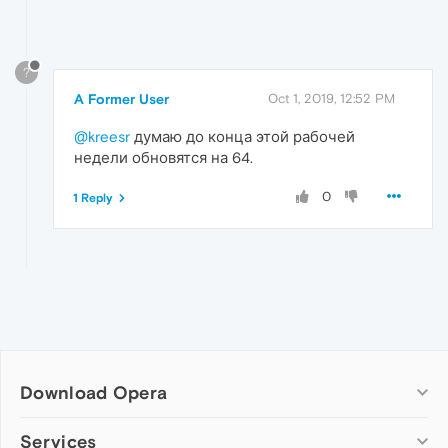
?
A Former User
Oct 1, 2019, 12:52 PM
@kreesr
думаю до конца этой рабочей
недели обновятся на 64.
0
1 Reply
Download Opera
Computer browsers
Services