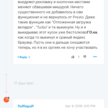
внедряют,рекламку и кнопочки местами
меняют обвешивая мишурой. Ничего
существенного не добавилось в сам
функционал и не вернулось от Presto. Даже
такие функции как "Отложенная загрузка
вкладок" , "Turbo" и те выкинули. Ну и я
выкидываю этот кусок уже бестолково
ГО.на
,
как когда то выкинул и сраный яндекс
браузер. Пусть они и дальше сношаются
теперь, но я в их оргиях не хочу участвовать.
1
1 Reply
17 days later
F
flufflepuff
Apr 9, 2019, 4:10 PM