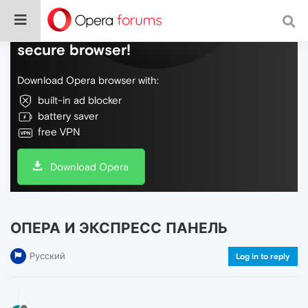
Do more on the web, with a fast and
secure browser!
Download Opera browser with:
built-in ad blocker
battery saver
free VPN
Download Opera
ОПЕРА И ЭКСПРЕСС ПАНЕЛЬ
Русский
Log in to reply