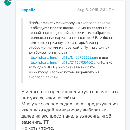
K
kapelle
Aug 6, 2015, 3:34 PM
Чтобы сменить миниатюру на экспресс панели,
необходимо просто нажать на меню сердечка в
правой части адресной строки и там выбрать из
предложенных вариантов тот который Вам более
подходит, к примеру как на старый манер
отображение миниатюры сайта. Тут на скринах
для более понятно раз
http://ipic.su/img/img7/fs/1.1438758352.png
и два
http://ipic.su/img/img7/fs/2.1438758402.png
Только
есть одно НО. Нужно сначала выбрать
миниатюру и только потом закреплять на
экспресс панели
У меня на экспресс-панели куча папочек, а в
них уже ссылки на сайты.
Мне уже заранее радостно от предвкушения,
как для каждой миниатюрку выбирать и
далее на экспресс-панель выносить, чтоб
заменить. ТТ
Но хоть что-то.