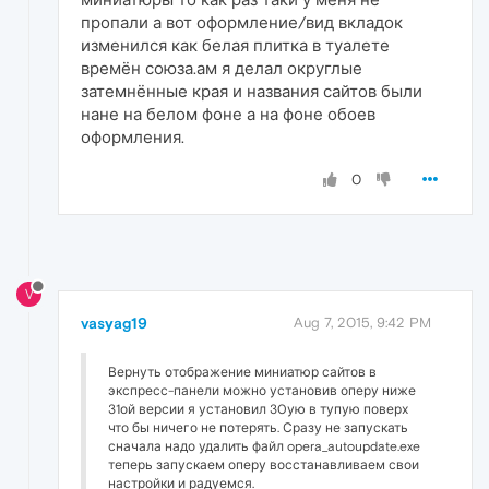
пропали а вот оформление/вид вкладок
изменился как белая плитка в туалете
времён союза.ам я делал округлые
затемнённые края и названия сайтов были
нане на белом фоне а на фоне обоев
оформления.
0
V
vasyag19
Aug 7, 2015, 9:42 PM
Вернуть отображение миниатюр сайтов в
экспресс-панели можно установив оперу ниже
31ой версии я установил 30ую в тупую поверх
что бы ничего не потерять. Сразу не запускать
сначала надо удалить файл opera_autoupdate.exe
теперь запускаем оперу восстанавливаем свои
настройки и радуемся.