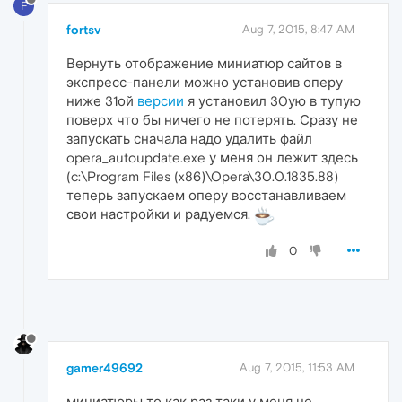
F
fortsv
Aug 7, 2015, 8:47 AM
Вернуть отображение миниатюр сайтов в
экспресс-панели можно установив оперу
ниже 31ой
версии
я установил 30ую в тупую
поверх что бы ничего не потерять. Сразу не
запускать сначала надо удалить файл
opera_autoupdate.exe у меня он лежит здесь
(c:\Program Files (x86)\Opera\30.0.1835.88)
теперь запускаем оперу восстанавливаем
свои настройки и радуемся.
0
gamer49692
Aug 7, 2015, 11:53 AM
миниатюры то как раз таки у меня не