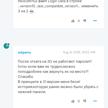
HexEditPlus файл Login Data в строке
...version13...;last_compatible_version1.... изменить
3 на 2
0
S
sniperru
Aug 9, 2015, 10:22 AM
После отката на 30 не работают пароли!!!
fortsv если вам не трудно,можно
поподробнее как вернуть их на место?!
Спасибо.
В принципе в 31 версии меня бесит
история,которую ранее можно было убрать с
нижней панели.
0