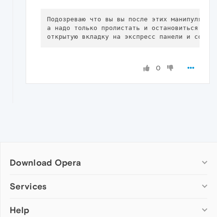
Подозреваю что вы вы после этих манипуляций 
а надо только пролистать и остановиться на т
0
Download Opera
Computer browsers
Services
Opera for Windows
Help
Add-ons
Opera for Mac