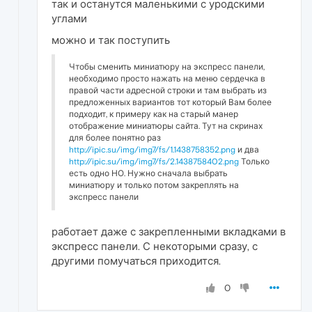
так и останутся маленькими с уродскими
углами
можно и так поступить
Чтобы сменить миниатюру на экспресс панели,
необходимо просто нажать на меню сердечка в
правой части адресной строки и там выбрать из
предложенных вариантов тот который Вам более
подходит, к примеру как на старый манер
отображение миниатюры сайта. Тут на скринах
для более понятно раз
http://ipic.su/img/img7/fs/1.1438758352.png
и два
http://ipic.su/img/img7/fs/2.1438758402.png
Только
есть одно НО. Нужно сначала выбрать
миниатюру и только потом закреплять на
экспресс панели
работает даже с закрепленными вкладками в
экспресс панели. С некоторыми сразу, с
другими помучаться приходится.
0