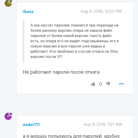
I
ibesz
Aug 8, 2015, 12:22 PM
А как насчёт паролей, помнится при переходе на
более раннюю версию опера не хавала файл
паролей от более новой версии, тоесть файл
есть, но опера его не видит, подсовываешь его в
новую версию и все пароли уже видны и
работают. Кто пробовал в случае отката на 30ю
версию после 31?
Не работают пароли после отката
0
A
asder111
Aug 9, 2015, 7:21 AM
а я lastpass пользуюсь для паролей, удобно