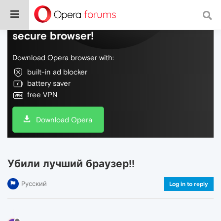
Do more on the web, with a fast and
secure browser!
Download Opera browser with:
built-in ad blocker
battery saver
free VPN
Download Opera
Убили лучший браузер!!
Русский
Log in to reply