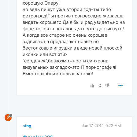
хорошую Оперу!
но ведь пишут уже второй год-ты типо
ретроград!Ты против прогресса,не желаешь
видеть хорошего!Да я бы и рад увидеть,но на
фоне того что осталось ,что уже достигнуто!
А когда все старое но очень хорошее
задвигают,а предлагают новые но
бестолковые игрушки,в виде новой плоской
иконки или вот этих
"сердечек",безвозможности синхрона
визуальных закладок-это IT порнография!
Вместо любви к пользователю!
0
S
stng
Jun 17, 2014, 5:22 AM