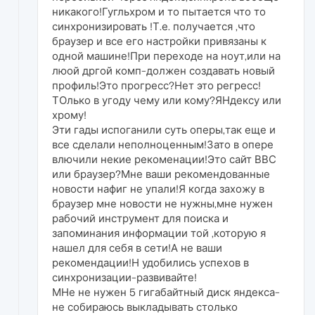
никакого!Гугльхром и то пытается что то
синхронизировать !Т.е. получается ,что
браузер и все его настройки привязаны к
одной машине!При переходе на ноут,или на
люой дргой комп-должен создавать новый
профиль!Это прогресс?Нет это регресс!
ТОлько в угоду чему или кому?ЯНдексу или
хрому!
Эти гады испоганили суть оперы,так еще и
все сделали неполноценным!Зато в опере
влючили некие рекоменации!Это сайт ВВС
или браузер?Мне ваши рекомендованные
новости нафиг не упали!Я когда захожу в
браузер мне новости не нужны,мне нужен
рабочий инструмент для поиска и
запоминания информации той ,которую я
нашел для себя в сети!А не ваши
рекомендации!Н удобились успехов в
синхронизации-развивайте!
МНе не нужен 5 гигабайтный диск яндекса-
не собираюсь выкладывать столько