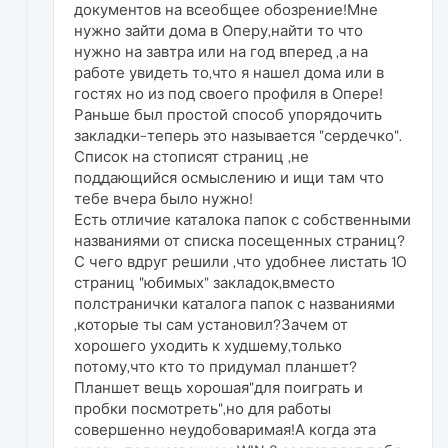
документов на всеобщее обозрение!Мне
нужно зайти дома в Оперу,найти то что
нужно на завтра или на год вперед ,а на
работе увидеть то,что я нашел дома или в
гостях но из под своего профиля в Опере!
Раньше был простой способ упорядочить
закладки-теперь это называется "сердечко".
Список на стописят страниц ,не
поддающийся осмыслению и ищи там что
тебе вчера было нужно!
Есть отличие каталока папок с собственными
названиями от списка посещенных страниц?
С чего вдруг решили ,что удобнее листать 10
страниц "юбимых" закладок,вместо
полстранички каталога папок с названиями
,которые ты сам установил?Зачем от
хорошего уходить к худшему,только
потому,что кто то придумал планшет?
Планшет вещь хорошая"для поиграть и
пробки посмотреть",но для работы
совершенно неудобоваримая!А когда эта