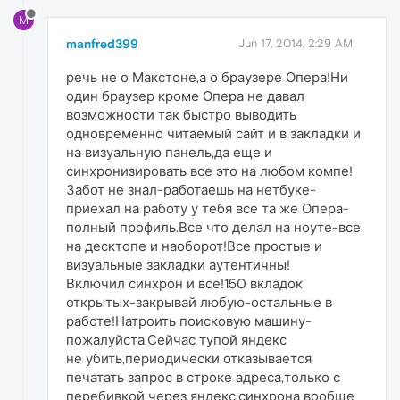
M
manfred399
Jun 17, 2014, 2:29 AM
речь не о Макстоне,а о браузере Опера!Ни
один браузер кроме Опера не давал
возможности так быстро выводить
одновременно читаемый сайт и в закладки и
на визуальную панель,да еще и
синхронизировать все это на любом компе!
Забот не знал-работаешь на нетбуке-
приехал на работу у тебя все та же Опера-
полный профиль.Все что делал на ноуте-все
на десктопе и наоборот!Все простые и
визуальные закладки аутентичны!
Включил синхрон и все!150 вкладок
открытых-закрывай любую-остальные в
работе!Натроить поисковую машину-
пожалуйста.Сейчас тупой яндекс
не убить,периодически отказывается
печатать запрос в строке адреса,только с
перебивкой через яндекс,синхрона вообще