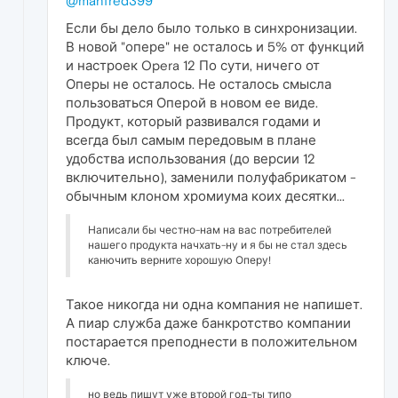
@manfred399
Если бы дело было только в синхронизации.
В новой "опере" не осталось и 5% от функций
и настроек Opera 12 По сути, ничего от
Оперы не осталось. Не осталось смысла
пользоваться Оперой в новом ее виде.
Продукт, который развивался годами и
всегда был самым передовым в плане
удобства использования (до версии 12
включительно), заменили полуфабрикатом -
обычным клоном хромиума коих десятки...
Написали бы честно-нам на вас потребителей
нашего продукта начхать-ну и я бы не стал здесь
канючить верните хорошую Оперу!
Такое никогда ни одна компания не напишет.
А пиар служба даже банкротство компании
постарается преподнести в положительном
ключе.
но ведь пишут уже второй год-ты типо