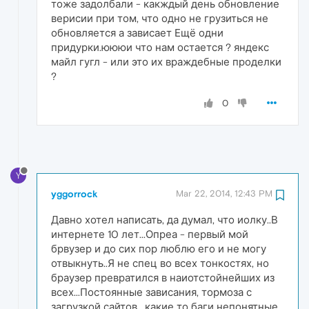
тоже задолбали - какждый день обновление
верисии при том, что одно не грузиться не
обновляется а зависает Ещё одни
придурки.юююи что нам остается ? яндекс
майл гугл - или это их враждебные проделки
?
0
Y
yggorrock
Mar 22, 2014, 12:43 PM
Давно хотел написать, да думал, что иолку..В
интернете 10 лет...Опреа - первый мой
брвузер и до сих пор люблю его и не могу
отвыкнуть..Я не спец во всех тонкостях, но
браузер превратился в наиотстойнейших из
всех...Постоянные зависания, тормоза с
загрузкой сайтов , какие то баги непонятные,