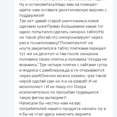
Ну и остановитесь!Надо вам на планшет-
идите-нам оставьте десктоповскую версию с
поддержкой!
Так нет-давай старой уничтожим,а новое
сделаем хуже!Прямо большевики какие то!
ндекс попытался сделать синхрон табло!Но
он такой убогий,что синхронизирует через
раз и то,наполовину!"Посмотрелся" на
ноуте,закрепился в табло плитками,перешел
тут же на десктоп-а там после синхрона
половина твоих плиток,а половина "откуда ни
возьмись".Три четыре плитки с сайтами гугла
и яндекса с рамблером,да и те открываются
через раз!КОнечно можно сказать -раз такой
нерой сделай сам-но я и на разраб! И не
монополист ! И не пишу,что Опера
исключительно по просьбам трудящихся
такую фигню вытворяет!
Написали бы честно-нам на вас
потребителей нашего продукта начхать-ну и
я бы не стал здесь канючить верните