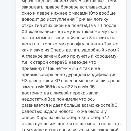
мразь ,под названием WIN 8 заставляет тебя
закрывать правое боковое всплывающее
окно и левое нижнее с часами !Это вообще
доводит до исступления!Причем логику
открытия этих окон не понять!Да Vistf после
ХЗ жаловались-потому как такая же мутная
на тот момент как и сейчас win 8,ставить на
десктоп -только микрософту понятно.Так же
как и заче из Оперы делать ущербный хром ?
А главное зачем было приучать к хорошему-
т.е. к старой опере?В надежде что
привыкнут?Так нет-к Vista я так и не
привык,совершенно дурацкая модификация
ЧЗ,равно как и XP своевременная и шикарная
замена win95!Но у win32 b и win 95
достоинства с лихвой перекрывали
недостатки!Все понимали что ось
развивается и дает больше возможностей!С
радостью ждали нового!То же было и у
оперы!Хороша была Опера 7,но Опера 12
стала лучше,изящнее и несла много нового ,в
том числе и синхрон,и визуальные закладки!