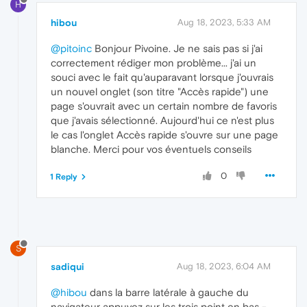
H
hibou
Aug 18, 2023, 5:33 AM
@pitoinc
Bonjour Pivoine. Je ne sais pas si j'ai
correctement rédiger mon problème... j'ai un
souci avec le fait qu'auparavant lorsque j'ouvrais
un nouvel onglet (son titre "Accès rapide") une
page s'ouvrait avec un certain nombre de favoris
que j'avais sélectionné. Aujourd'hui ce n'est plus
le cas l'onglet Accès rapide s'ouvre sur une page
blanche. Merci pour vos éventuels conseils
0
1 Reply
S
sadiqui
Aug 18, 2023, 6:04 AM
@hibou
dans la barre latérale à gauche du
navigateur appuyez sur les trois point en bas -