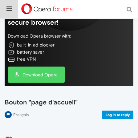
Do more on the web, with a fast and
secure browser!
Download Opera browser with:
built-in ad blocker
battery saver
free VPN
Download Opera
Bouton "page d'accueil"
Français
Log in to reply