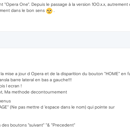
t "Opera One". Depuis le passage à la version 100.x.x, autremen
ément dans le bon sens
.
a mise a jour d Opera et de la disparition du bouton "HOME" en f
ansla barre lateral en bas a gauche!!!
is l ecran !
ent, Ma methode decontournement
 menus
E" (Ne pas mettre d 'espace dans le nom) qui pointe sur
us des boutons "suivant" "& "Precedent"