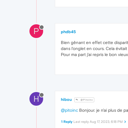
P
phdb45
Bien gênant en effet cette disparit
dans l'onglet en cours. Cela évitait 
Pour ma part j'ai repris le bon vieu
H
hibou
@Pitoinc
@pitoinc
Bonjour. je n'ai plus de 
1 Reply
Last reply
Aug 17, 2023, 6:18 PM