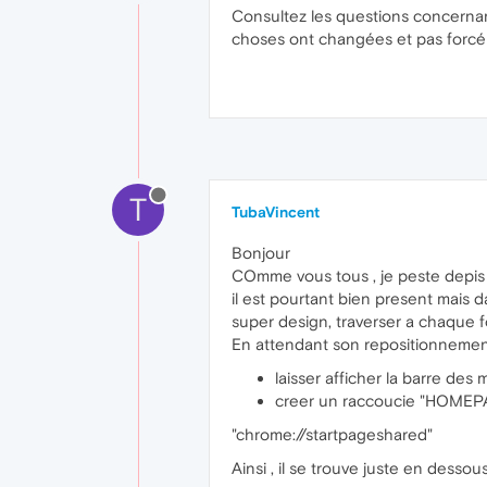
Consultez les questions concernan
choses ont changées et pas forc
T
TubaVincent
Bonjour
COmme vous tous , je peste depis l
il est pourtant bien present mais d
super design, traverser a chaque fo
En attendant son repositionnem
laisser afficher la barre des
creer un raccoucie "HOMEPAG
"chrome://startpageshared"
Ainsi , il se trouve juste en desso