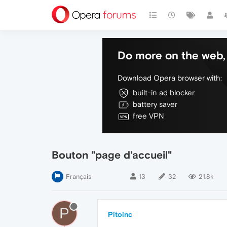
Do more on the web, 
Download Opera browser with:
built-in ad blocker
battery saver
free VPN
Bouton "page d'accueil"
Français
13
32
21.8k
P
Pitoinc