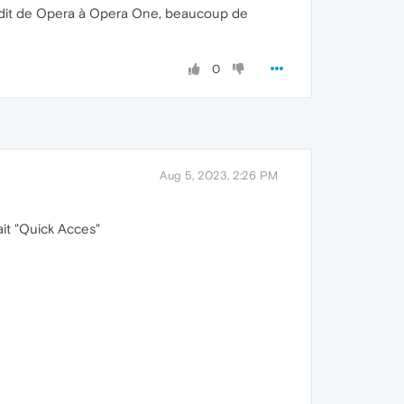
t dit de Opera à Opera One, beaucoup de
0
Aug 5, 2023, 2:26 PM
ait "Quick Acces"