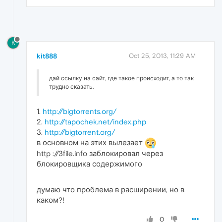
K
kit888
Oct 25, 2013, 11:29 AM
дай ссылку на сайт, где такое проиcxодит, а то так
трудно сказать.
1.
http://bigtorrents.org/
2.
http://tapochek.net/index.php
3.
http://bigtorrent.org/
в основном на этих вылезает
http ://3file.info заблокировал через
блокировщика содержимого
думаю что проблема в расширении, но в
каком?!
0