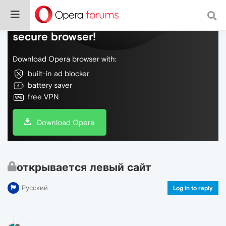
Do more on the web, with a fast and
secure browser!
Download Opera browser with:
built-in ad blocker
battery saver
free VPN
Download Opera
открывается левый сайт
Русский
Log in to reply