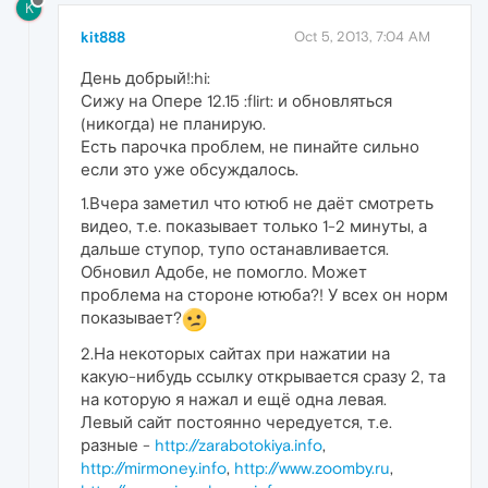
K
kit888
Oct 5, 2013, 7:04 AM
День добрый!:hi:
Сижу на Опере 12.15 :flirt: и обновляться
(никогда) не планирую.
Есть парочка проблем, не пинайте сильно
если это уже обсуждалось.
1.Вчера заметил что ютюб не даёт смотреть
видео, т.е. показывает только 1-2 минуты, а
дальше ступор, тупо останавливается.
Обновил Адобе, не помогло. Может
проблема на стороне ютюба?! У всех он норм
показывает?
2.На некоторых сайтах при нажатии на
какую-нибудь ссылку открывается сразу 2, та
на которую я нажал и ещё одна левая.
Левый сайт постоянно чередуется, т.е.
разные -
http://zarabotokiya.info
,
http://mirmoney.info
,
http://www.zoomby.ru
,