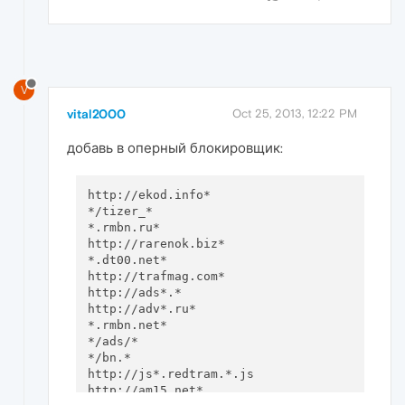
V
vital2000
Oct 25, 2013, 12:22 PM
добавь в оперный блокировщик:
http://ekod.info*

*/tizer_*

*.rmbn.ru*

http://rarenok.biz*

*.dt00.net*

http://trafmag.com*

http://ads*.*

http://adv*.ru*

*.rmbn.net*

*/ads/*

*/bn.*

http://js*.redtram.*.js

http://am15.net*
