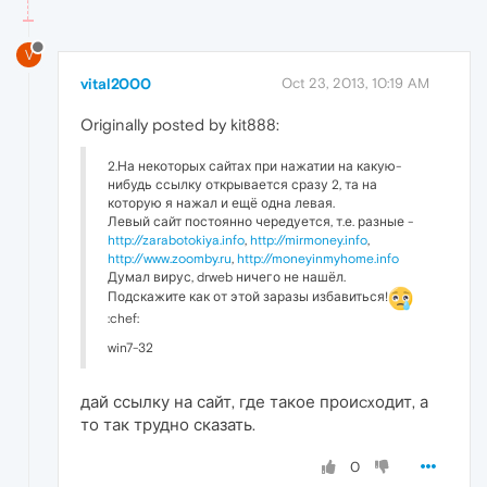
V
vital2000
Oct 23, 2013, 10:19 AM
Originally posted by kit888:
2.На некоторых сайтах при нажатии на какую-
нибудь ссылку открывается сразу 2, та на
которую я нажал и ещё одна левая.
Левый сайт постоянно чередуется, т.е. разные -
http://zarabotokiya.info
,
http://mirmoney.info
,
http://www.zoomby.ru
,
http://moneyinmyhome.info
Думал вирус, drweb ничего не нашёл.
Подскажите как от этой заразы избавиться!
:chef:
win7-32
дай ссылку на сайт, где такое проиcxодит, а
то так трудно сказать.
0