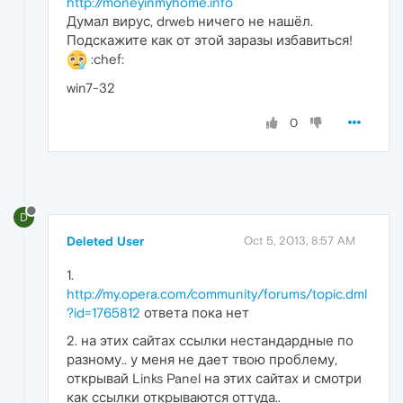
http://moneyinmyhome.info
Думал вирус, drweb ничего не нашёл.
Подскажите как от этой заразы избавиться!
:chef:
win7-32
0
D
Deleted User
Oct 5, 2013, 8:57 AM
1.
http://my.opera.com/community/forums/topic.dml
?id=1765812
ответа пока нет
2. на этих сайтах ссылки нестандардные по
разному.. у меня не дает твою проблему,
открывай Links Panel на этих сайтах и смотри
как ссылки открываются оттуда..