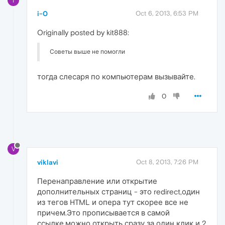
I
i-0
Oct 6, 2013, 6:53 PM
Originally posted by kit888:
Советы выше не помогли
тогда слесаря по компьютерам вызывайте.
0
V
viklavi
Oct 8, 2013, 7:26 PM
Перенаправление или открытие
дополнительных страниц - это redirect,один
из тегов HTML и опера тут скорее все не
причем.Это прописывается в самой
ссылке,можно открыть сразу за один клик и 2