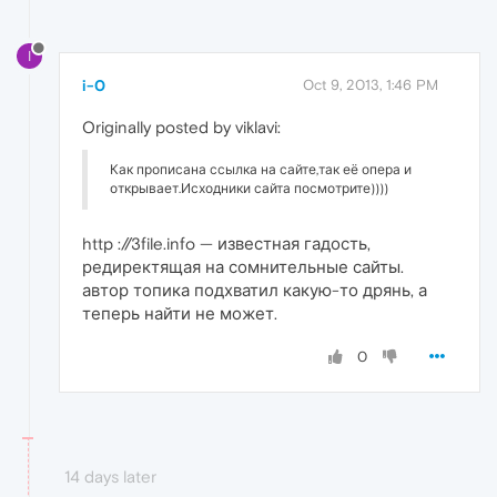
I
i-0
Oct 9, 2013, 1:46 PM
Originally posted by viklavi:
Как прописана ссылка на сайте,так её опера и
открывает.Исходники сайта посмотрите))))
http ://3file.info — известная гадость,
редиректящая на сомнительные сайты.
автор топика подхватил какую-то дрянь, а
теперь найти не может.
0
14 days later