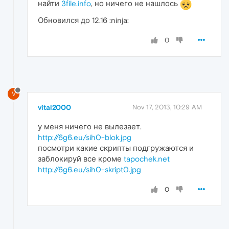
найти
3file.info
, но ничего не нашлось
Обновился до 12.16 :ninja:
0
V
vital2000
Nov 17, 2013, 10:29 AM
у меня ничего не вылезает.
http://6g6.eu/sih0-blok.jpg
посмотри какие скрипты подгружаются и
заблокируй все кроме
tapochek.net
http://6g6.eu/sih0-skript0.jpg
0