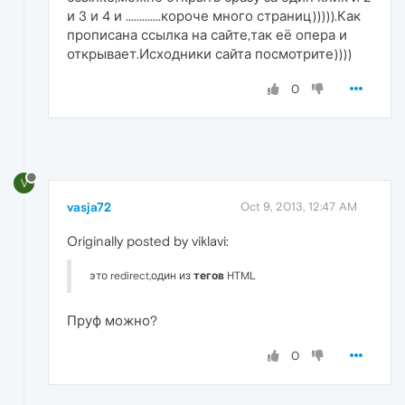
и 3 и 4 и .............короче много страниц))))).Как
прописана ссылка на сайте,так её опера и
открывает.Исходники сайта посмотрите))))
0
V
vasja72
Oct 9, 2013, 12:47 AM
Originally posted by viklavi:
это redirect,один из
тегов
HTML
Пруф можно?
0