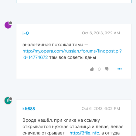
I
i-0
Oct 6, 2013, 9:22 AM
аналогичная
похожая тема —
http://my.opera.com/russian/forums/findpost.pl?
id=14774672
там все советы даны
0
K
kit888
Oct 6, 2013, 6:02 PM
Вроде нашёл, при клике на ссылку
открывается нужная страница и левая, левая
сначала открывает -
http://3file.info
, а оттуда