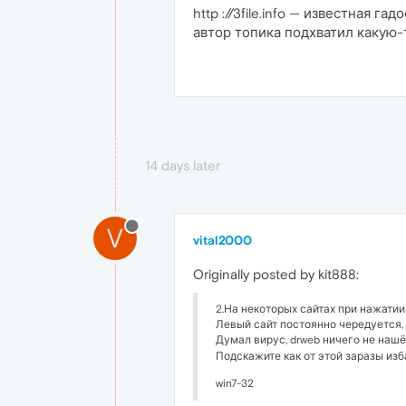
http ://3file.info — известная 
автор топика подхватил какую-т
14 days later
V
vital2000
Originally posted by kit888:
2.На некоторых сайтах при нажатии
Левый сайт постоянно чередуется, т
Думал вирус, drweb ничего не нашё
Подскажите как от этой заразы изб
win7-32