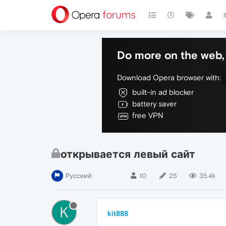
Do more on the web, 
Download Opera browser with:
built-in ad blocker
battery saver
free VPN
открывается левый сайт
Русский
10
25
35.4k
K
kit888