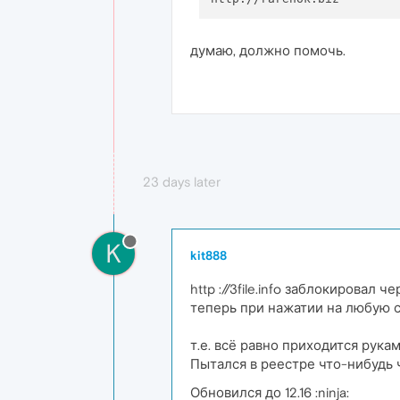
думаю, должно помочь.
23 days later
K
kit888
http ://3file.info заблокирова
теперь при нажатии на любую сс
т.е. всё равно приходится руками
Пытался в реестре что-нибудь 
Обновился до 12.16 :ninja: