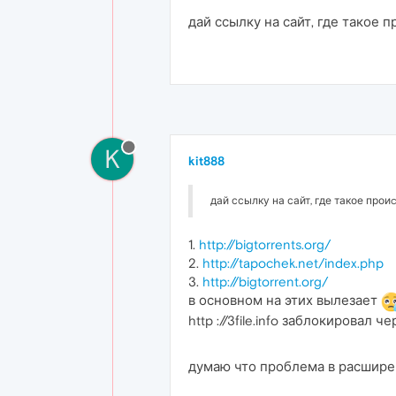
дай ссылку на сайт, где такое п
K
kit888
дай ссылку на сайт, где такое проиcx
1.
http://bigtorrents.org/
2.
http://tapochek.net/index.php
3.
http://bigtorrent.org/
в основном на этих вылезает
http ://3file.info заблокирова
думаю что проблема в расширен