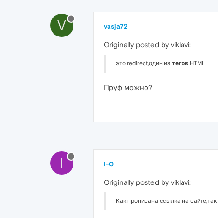
V
vasja72
Originally posted by viklavi:
это redirect,один из
тегов
HTML
Пруф можно?
I
i-0
Originally posted by viklavi:
Как прописана ссылка на сайте,так