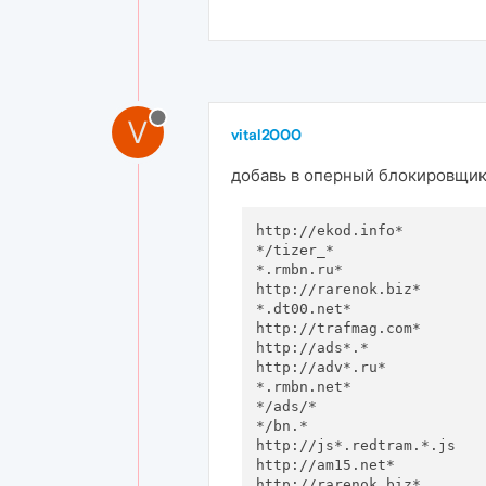
V
vital2000
добавь в оперный блокировщик
http://ekod.info*

*/tizer_*

*.rmbn.ru*

http://rarenok.biz*

*.dt00.net*

http://trafmag.com*

http://ads*.*

http://adv*.ru*

*.rmbn.net*

*/ads/*

*/bn.*

http://js*.redtram.*.js

http://am15.net*
