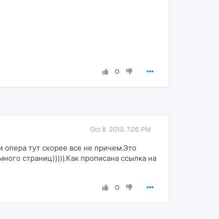
0
Oct 8, 2013, 7:26 PM
и опера тут скорее все не причем.Это
че много страниц))))).Как прописана ссылка на
0