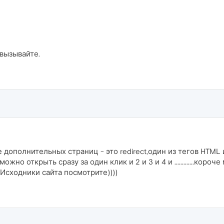
вызывайте.
дополнительных страниц - это redirect,один из тегов HTML 
но открыть сразу за один клик и 2 и 3 и 4 и .............коро
.Исходники сайта посмотрите))))