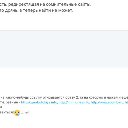
гадость, редиректящая на сомнительные сайты.
о дрянь, а теперь найти не может.
 на какую-нибудь ссылку открывается сразу 2, та на которую я нажал и ещё
.е. разные -
http://zarabotokiya.info
,
http://mirmoney.info
,
http://www.zoomby.ru
,
h
л.
авиться!
:chef: