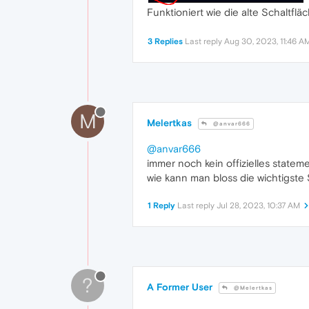
Funktioniert wie die alte Schaltfläc
3 Replies
Last reply
Aug 30, 2023, 11:46 A
M
Melertkas
@anvar666
@anvar666
immer noch kein offizielles statem
wie kann man bloss die wichtigste 
1 Reply
Last reply
Jul 28, 2023, 10:37 AM
?
A Former User
@Melertkas