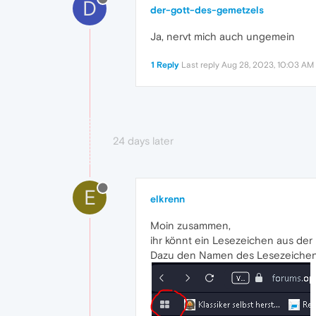
D
der-gott-des-gemetzels
Ja, nervt mich auch ungemein
1 Reply
Last reply
Aug 28, 2023, 10:03 AM
24 days later
E
elkrenn
Moin zusammen,
ihr könnt ein Lesezeichen aus der 
Dazu den Namen des Lesezeichens 