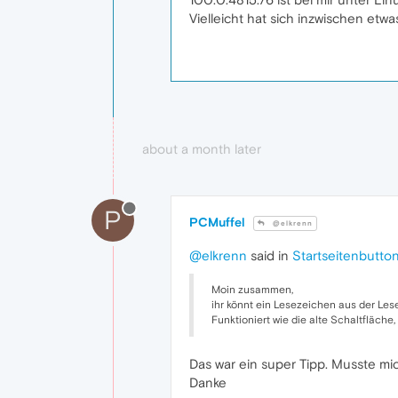
Vielleicht hat sich inzwischen etw
about a month later
P
PCMuffel
@elkrenn
@elkrenn
said in
Startseitenbutto
Moin zusammen,
ihr könnt ein Lesezeichen aus der Les
Funktioniert wie die alte Schaltfläche, s
Das war ein super Tipp. Musste mi
Danke