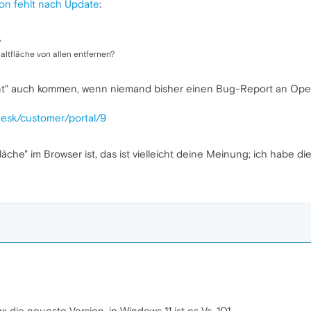
ton fehlt nach Update
:
?
altfläche von allen entfernen?
ment" auch kommen, wenn niemand bisher einen Bug-Report an Oper
edesk/customer/portal/9
äche" im Browser ist, das ist vielleicht deine Meinung; ich habe die
 die neueste Version, in Windows 11 ist es Vs. 101. ...