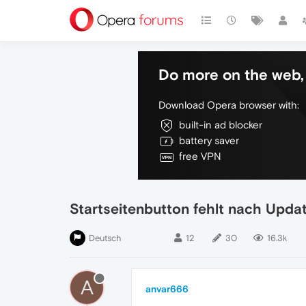
Do more on the web, 
Download Opera browser with:
built-in ad blocker
battery saver
free VPN
Startseitenbutton fehlt nach Upda
Deutsch
12
30
16.3k
A
anvar666