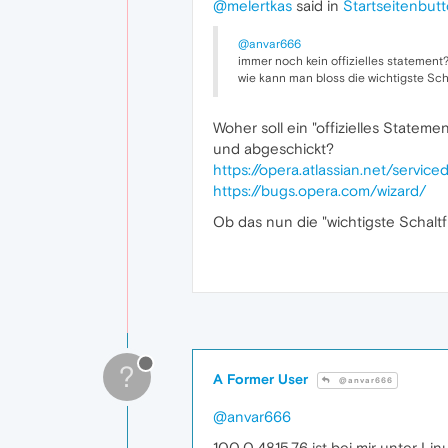
@melertkas
said in
Startseitenbut
@anvar666
immer noch kein offizielles statement
wie kann man bloss die wichtigste Sch
Woher soll ein "offizielles State
und abgeschickt?
https://opera.atlassian.net/servic
https://bugs.opera.com/wizard/
Ob das nun die "wichtigste Schaltfl
?
A Former User
@anvar666
@anvar666
100.0.4815.76 ist bei mir unter Linux