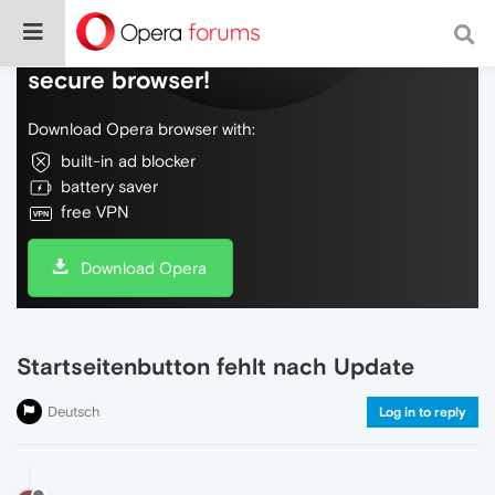
Do more on the web, with a fast and
secure browser!
Download Opera browser with:
built-in ad blocker
battery saver
free VPN
Download Opera
Startseitenbutton fehlt nach Update
Deutsch
Log in to reply