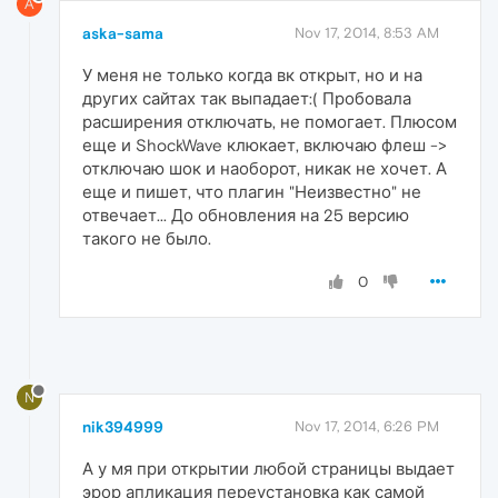
A
aska-sama
Nov 17, 2014, 8:53 AM
У меня не только когда вк открыт, но и на
других сайтах так выпадает:( Пробовала
расширения отключать, не помогает. Плюсом
еще и ShockWave клюкает, включаю флеш ->
отключаю шок и наоборот, никак не хочет. А
еще и пишет, что плагин "Неизвестно" не
отвечает... До обновления на 25 версию
такого не было.
0
N
nik394999
Nov 17, 2014, 6:26 PM
А у мя при открытии любой страницы выдает
эрор апликация переустановка как самой