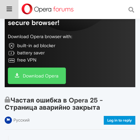
Do more on the web, with a fast and
secure browser!
Download Opera browser with:
built-in ad blocker
battery saver
free VPN
Download Opera
Частая ошибка в Opera 25 -
Страница аварийно закрыта
Русский
Log in to reply