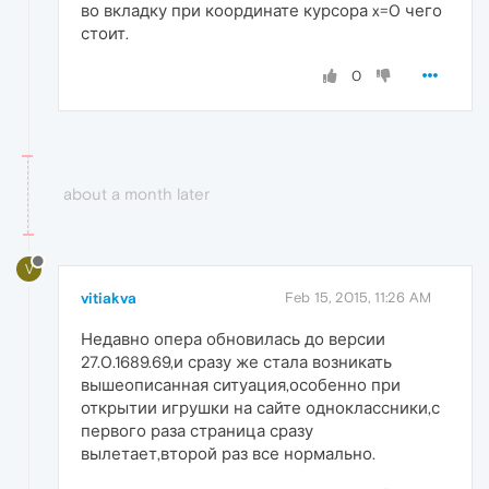
во вкладку при координате курсора x=0 чего
стоит.
0
about a month later
V
vitiakva
Feb 15, 2015, 11:26 AM
Недавно опера обновилась до версии
27.0.1689.69,и сразу же стала возникать
вышеописанная ситуация,особенно при
открытии игрушки на сайте одноклассники,с
первого раза страница сразу
вылетает,второй раз все нормально.