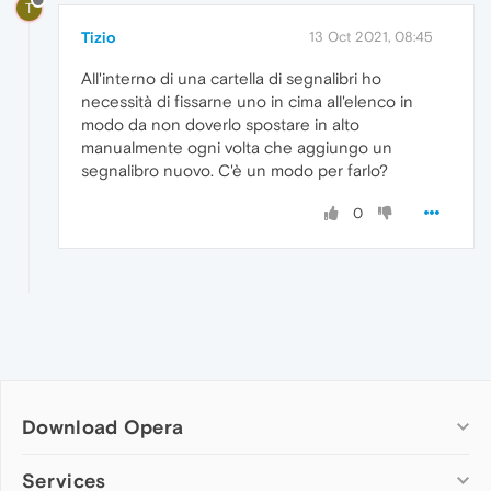
T
Tizio
13 Oct 2021, 08:45
All'interno di una cartella di segnalibri ho
necessità di fissarne uno in cima all'elenco in
modo da non doverlo spostare in alto
manualmente ogni volta che aggiungo un
segnalibro nuovo. C'è un modo per farlo?
0
Download Opera
Computer browsers
Services