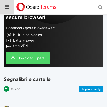
Do more on the web, with a fast and
secure browser!
Download Opera browser with:
built-in ad blocker
battery saver
free VPN
Download Opera
Segnalibri e cartelle
Italiano
Log in to reply