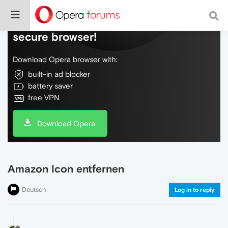
Do more on the web, with a fast and
secure browser!
Download Opera browser with:
built-in ad blocker
battery saver
free VPN
Download Opera
Amazon Icon entfernen
Deutsch
Log in to reply