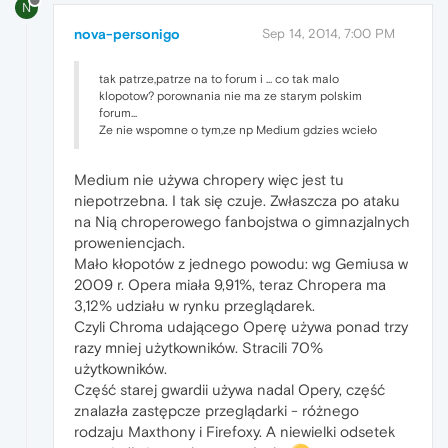
N
nova-personigo
Sep 14, 2014, 7:00 PM
tak patrze,patrze na to forum i ... co tak malo
klopotow? porownania nie ma ze starym polskim
forum...
Ze nie wspomne o tym,ze np Medium gdzies wcieło
Medium nie używa chropery więc jest tu
niepotrzebna. I tak się czuje. Zwłaszcza po ataku
na Nią chroperowego fanbojstwa o gimnazjalnych
proweniencjach.
Mało kłopotów z jednego powodu: wg Gemiusa w
2009 r. Opera miała 9,91%, teraz Chropera ma
3,12% udziału w rynku przeglądarek.
Czyli Chroma udającego Operę używa ponad trzy
razy mniej użytkowników. Stracili 70%
użytkowników.
Część starej gwardii używa nadal Opery, część
znalazła zastępcze przeglądarki - różnego
rodzaju Maxthony i Firefoxy. A niewielki odsetek