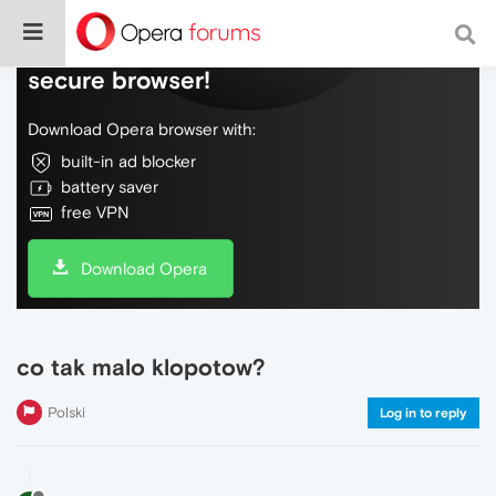
Do more on the web, with a fast and
secure browser!
Download Opera browser with:
built-in ad blocker
battery saver
free VPN
Download Opera
co tak malo klopotow?
Polski
Log in to reply