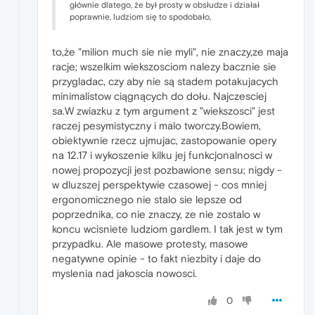
głównie dlatego, że był prosty w obsłudze i działał
poprawnie, ludziom się to spodobało,
to,że "milion much sie nie myli", nie znaczy,ze maja
racje; wszelkim wiekszosciom nalezy bacznie sie
przygladac, czy aby nie są stadem potakujacych
minimalistow ciągnących do dołu. Najczesciej
sa.W zwiazku z tym argument z "wiekszosci" jest
raczej pesymistyczny i malo tworczy.Bowiem,
obiektywnie rzecz ujmujac, zastopowanie opery
na 12.17 i wykoszenie kilku jej funkcjonalnosci w
nowej propozycji jest pozbawione sensu; nigdy -
w dluzszej perspektywie czasowej - cos mniej
ergonomicznego nie stalo sie lepsze od
poprzednika, co nie znaczy, ze nie zostalo w
koncu wcisniete ludziom gardlem. I tak jest w tym
przypadku. Ale masowe protesty, masowe
negatywne opinie - to fakt niezbity i daje do
myslenia nad jakoscia nowosci.
0