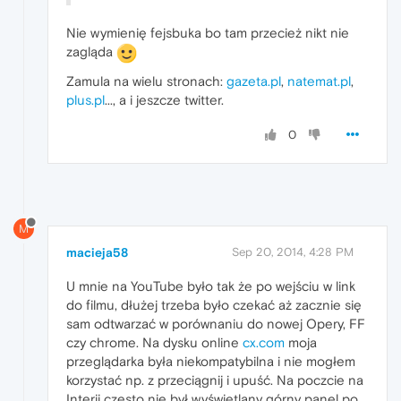
Nie wymienię fejsbuka bo tam przecież nikt nie
zagląda
Zamula na wielu stronach:
gazeta.pl
,
natemat.pl
,
plus.pl
..., a i jeszcze twitter.
0
M
macieja58
Sep 20, 2014, 4:28 PM
U mnie na YouTube było tak że po wejściu w link
do filmu, dłużej trzeba było czekać aż zacznie się
sam odtwarzać w porównaniu do nowej Opery, FF
czy chrome. Na dysku online
cx.com
moja
przeglądarka była niekompatybilna i nie mogłem
korzystać np. z przeciągnij i upuść. Na poczcie na
Interii często nie był wyświetlany górny panel po