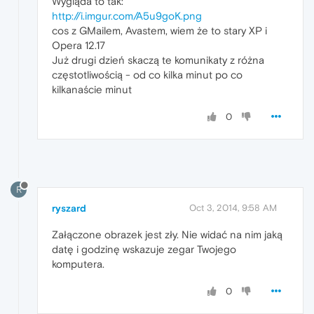
Wygląda to tak:
http://i.imgur.com/A5u9goK.png
cos z GMailem, Avastem, wiem że to stary XP i
Opera 12.17
Już drugi dzień skaczą te komunikaty z różna
częstotliwością - od co kilka minut po co
kilkanaście minut
0
R
ryszard
Oct 3, 2014, 9:58 AM
Załączone obrazek jest zły. Nie widać na nim jaką
datę i godzinę wskazuje zegar Twojego
komputera.
0