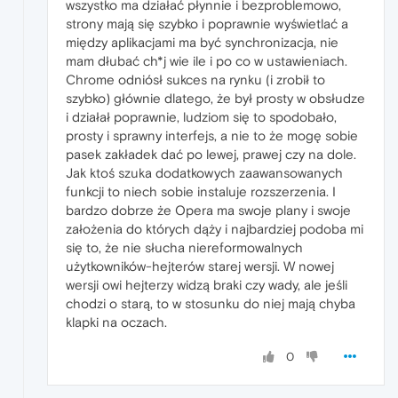
wszystko ma działać płynnie i bezproblemowo,
strony mają się szybko i poprawnie wyświetlać a
między aplikacjami ma być synchronizacja, nie
mam dłubać ch*j wie ile i po co w ustawieniach.
Chrome odniósł sukces na rynku (i zrobił to
szybko) głównie dlatego, że był prosty w obsłudze
i działał poprawnie, ludziom się to spodobało,
prosty i sprawny interfejs, a nie to że mogę sobie
pasek zakładek dać po lewej, prawej czy na dole.
Jak ktoś szuka dodatkowych zaawansowanych
funkcji to niech sobie instaluje rozszerzenia. I
bardzo dobrze że Opera ma swoje plany i swoje
założenia do których dąży i najbardziej podoba mi
się to, że nie słucha niereformowalnych
użytkowników-hejterów starej wersji. W nowej
wersji owi hejterzy widzą braki czy wady, ale jeśli
chodzi o starą, to w stosunku do niej mają chyba
klapki na oczach.
0