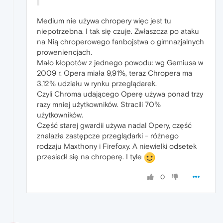
Medium nie używa chropery więc jest tu
niepotrzebna. I tak się czuje. Zwłaszcza po ataku
na Nią chroperowego fanbojstwa o gimnazjalnych
proweniencjach.
Mało kłopotów z jednego powodu: wg Gemiusa w
2009 r. Opera miała 9,91%, teraz Chropera ma
3,12% udziału w rynku przeglądarek.
Czyli Chroma udającego Operę używa ponad trzy
razy mniej użytkowników. Stracili 70%
użytkowników.
Część starej gwardii używa nadal Opery, część
znalazła zastępcze przeglądarki - różnego
rodzaju Maxthony i Firefoxy. A niewielki odsetek
przesiadł się na chroperę. I tyle
0