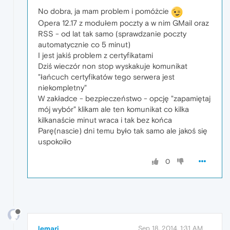
No dobra, ja mam problem i pomóżcie
Opera 12.17 z modułem poczty a w nim GMail oraz
RSS - od lat tak samo (sprawdzanie poczty
automatycznie co 5 minut)
I jest jakiś problem z certyfikatami
Dziś wieczór non stop wyskakuje komunikat
"łańcuch certyfikatów tego serwera jest
niekompletny"
W zakładce - bezpieczeństwo - opcję "zapamiętaj
mój wybór" klikam ale ten komunikat co kilka
kilkanaście minut wraca i tak bez końca
Parę(nascie) dni temu było tak samo ale jakoś się
uspokoiło
0
lemari
Sep 18, 2014, 1:31 AM