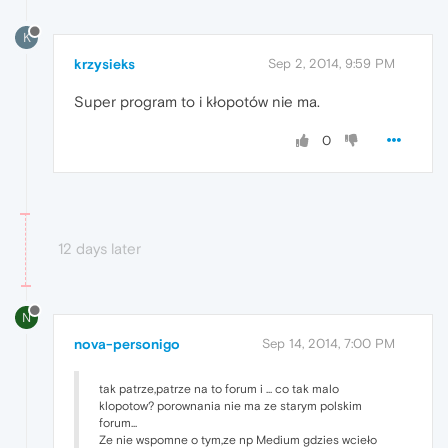
K
krzysieks
Sep 2, 2014, 9:59 PM
Super program to i kłopotów nie ma.
0
12 days later
N
nova-personigo
Sep 14, 2014, 7:00 PM
tak patrze,patrze na to forum i ... co tak malo
klopotow? porownania nie ma ze starym polskim
forum...
Ze nie wspomne o tym,ze np Medium gdzies wcieło