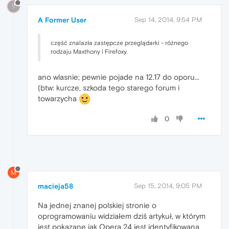
?
A Former User
Sep 14, 2014, 9:54 PM
część znalazła zastępcze przeglądarki - różnego
rodzaju Maxthony i Firefoxy.
ano wlasnie; pewnie pojade na 12.17 do oporu...
(btw: kurcze, szkoda tego starego forum i
towarzycha
0
M
macieja58
Sep 15, 2014, 9:05 PM
Na jednej znanej polskiej stronie o
oprogramowaniu widziałem dziś artykuł, w którym
jest pokazane jak Opera 24 jest identyfikowana