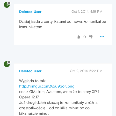
D
Deleted User
Oct 1, 2014, 4:19 PM
Dzisiaj jazda z certyfikatami od nowa, komunikat za
komunikatem
0
D
Deleted User
Oct 2, 2014, 5:22 PM
Wygląda to tak:
http://i.imgur.com/A5u9goK.png
cos z GMailem, Avastem, wiem że to stary XP i
Opera 12.17
Już drugi dzień skaczą te komunikaty z różna
częstotliwością - od co kilka minut po co
kilkanaście minut