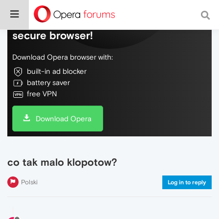
Do more on the web, with a fast and
secure browser!
Download Opera browser with:
built-in ad blocker
battery saver
free VPN
Download Opera
co tak malo klopotow?
Polski
Log in to reply