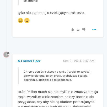
smartfonie,
tylko nie zapomnij o czekającym traktorze.
0
?
A Former User
Sep 21, 2014, 2:47 AM
Chrome odniósł sukces na rynku (i zrobił to szybko)
głównie dlatego, że był prosty w obsłudze i działał
poprawnie, ludziom się to spodobało,
to,że "milion much sie nie myli", nie znaczy,ze maja
racje; wszelkim wiekszosciom nalezy bacznie sie
przygladac, czy aby nie są stadem potakujacych
minimalistow ciągnących do dołu. Najczesciej