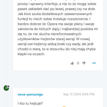
prosty i sprawny interfejs, a nie to że mogę sobie
pasek zakładek dać po lewej, prawej czy na dole.
Jak ktoś szuka dodatkowych zaawansowanych
funkcji to niech sobie instaluje rozszerzenia. I
bardzo dobrze że Opera ma swoje plany i swoje
założenia do których dąży i najbardziej podoba mi
się to, że nie słucha niereformowalnych
użytkowników-hejterów starej wersji. W nowej
wersji owi hejterzy widzą braki czy wady, ale jeśli
chodzi o starą, to w stosunku do niej mają chyba
klapki na oczach.
0
N
nova-personigo
Sep 17, 2014, 6:26 PM
I kto tu hejtuje?