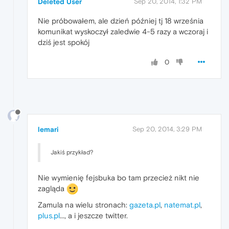
Deleted User
Sep 20, 2014, 1:32 PM
Nie próbowałem, ale dzień później tj 18 września
komunikat wyskoczył zaledwie 4-5 razy a wczoraj i
dziś jest spokój
0
lemari
Sep 20, 2014, 3:29 PM
Jakiś przykład?
Nie wymienię fejsbuka bo tam przecież nikt nie
zagląda
Zamula na wielu stronach:
gazeta.pl
,
natemat.pl
,
plus.pl
..., a i jeszcze twitter.