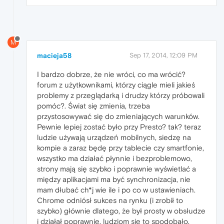
M
macieja58
Sep 17, 2014, 12:09 PM
I bardzo dobrze, że nie wróci, co ma wrócić?
forum z użytkownikami, którzy ciągle mieli jakieś
problemy z przeglądarką i drudzy którzy próbowali
pomóc?. Świat się zmienia, trzeba
przystosowywać się do zmieniających warunków.
Pewnie lepiej zostać było przy Presto? tak? teraz
ludzie używają urządzeń mobilnych, siedzę na
kompie a zaraz będę przy tablecie czy smartfonie,
wszystko ma działać płynnie i bezproblemowo,
strony mają się szybko i poprawnie wyświetlać a
między aplikacjami ma być synchronizacja, nie
mam dłubać ch*j wie ile i po co w ustawieniach.
Chrome odniósł sukces na rynku (i zrobił to
szybko) głównie dlatego, że był prosty w obsłudze
i działał poprawnie, ludziom się to spodobało,