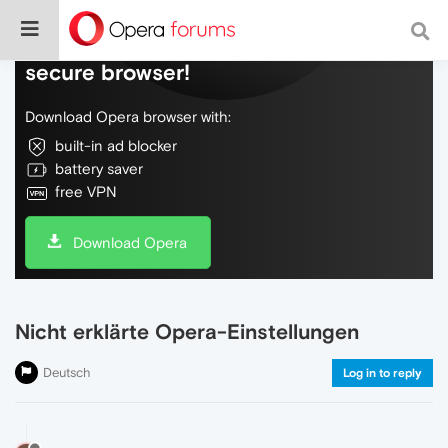
Do more on the web, with a fast and
secure browser!
Download Opera browser with:
built-in ad blocker
battery saver
free VPN
Download Opera
Nicht erklärte Opera-Einstellungen
Deutsch
Log in to reply