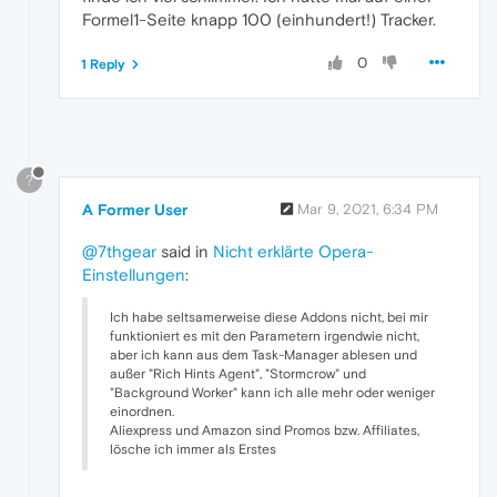
Formel1-Seite knapp 100 (einhundert!) Tracker.
0
1 Reply
?
A Former User
Mar 9, 2021, 6:34 PM
@7thgear
said in
Nicht erklärte Opera-
Einstellungen
:
Ich habe seltsamerweise diese Addons nicht, bei mir
funktioniert es mit den Parametern irgendwie nicht,
aber ich kann aus dem Task-Manager ablesen und
außer "Rich Hints Agent", "Stormcrow" und
"Background Worker" kann ich alle mehr oder weniger
einordnen.
Aliexpress und Amazon sind Promos bzw. Affiliates,
lösche ich immer als Erstes