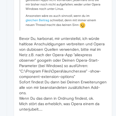
gelisteten Apps nicht vorhanden, jedenfalls sind sie
mir bisher noch nicht aufgefallen; weder unter Opera
Windows noch unter Linux.
Ansonsten wäre es auch sinnvoll, wenn du im
gleichen Beitrag
schreibst, denn mit immer einem
neuen Thread macht das keinen Sinn
Bevor Du, karbonat, mir unterstellst, ich würde
haltlose Anschuldigungen verbreiten und Opera
von dubiosen Quellen verwenden, bitte mal im
Netz z.B. nach der Opera-App "aliexpress
observer" googeln oder Deinen Opera-Start-
Parameter (bei Windows) so ausführen:
"C:\Program Files\Opera\launcher.exe" -show-
component-extension-options"
Sofort findest Du dann bei Deinen Erweiterungen
alle von mir beanstandeten zusätzlichen Add-
ons.
Wenn Du das dann in Ordnung findest, ok.
Mich stört das erheblich, was Opera einem da
unterjubelt.....