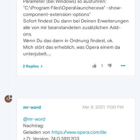
Parameter (bei Windows) so ausführen:
"C:\Program Files\Opera\launcher.exe" -show-
component-extension-options"
Sofort findest Du dann bei Deinen Erweiterungen
alle von mir beanstandeten zusätzlichen Add-
ons.
Wenn Du das dann in Ordnung findest, ok.
Mich stört das erheblich, was Opera einem da
unterjubelt.....
1
2 Replies
M
mr-word
Mar 8, 2021, 11:00 PM
@mr-word
Nachtrag:
Geladen von
https://www.opera.com/de
z.Zt. Version: 74.0.3911.203