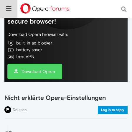
Do more on the web, with a fast and
secure browser!
Download Opera browser with:
built-in ad blocker
battery saver
free VPN
Download Opera
Nicht erklärte Opera-Einstellungen
Deutsch
Log in to reply