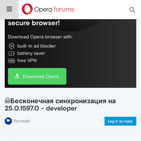
Do more on the web, with a fast and
secure browser!
Download Opera browser with:
built-in ad blocker
battery saver
free VPN
Download Opera
Бесконечная синхронизация на
25.0.1597.0 - developer
Русский
Log in to reply