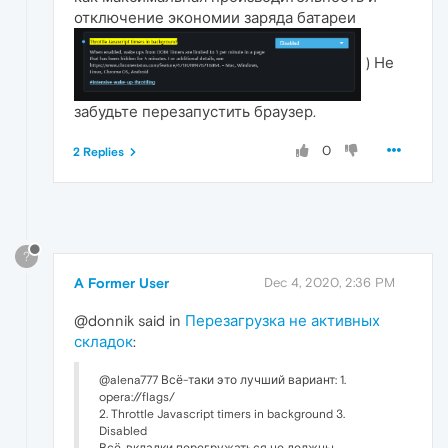
отключение экономии заряда батареи
) Не
забудьте перезапустить браузер.
0
2 Replies
?
A Former User
Dec 4, 2020, 2:36 PM
@donnik said in
Перезагрузка не активных
складок
:
@alena777 Всё-таки это лучший вариант: 1.
opera://flags/
2. Throttle Javascript timers in background 3.
Disabled
Всё, вкладки перегружаться не должны,