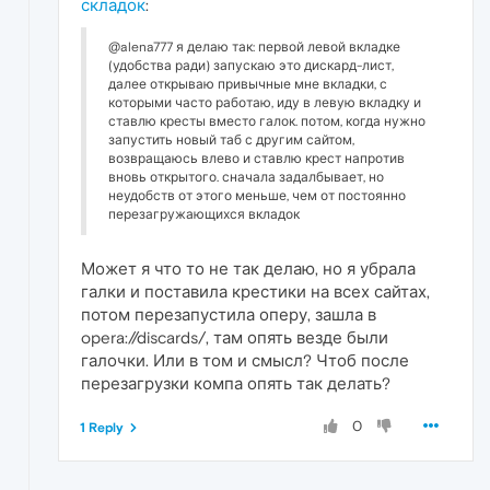
складок
:
@alena777 я делаю так: первой левой вкладке
(удобства ради) запускаю это дискард-лист,
далее открываю привычные мне вкладки, с
которыми часто работаю, иду в левую вкладку и
ставлю кресты вместо галок. потом, когда нужно
запустить новый таб с другим сайтом,
возвращаюсь влево и ставлю крест напротив
вновь открытого. сначала задалбывает, но
неудобств от этого меньше, чем от постоянно
перезагружающихся вкладок
Может я что то не так делаю, но я убрала
галки и поставила крестики на всех сайтах,
потом перезапустила оперу, зашла в
opera://discards/, там опять везде были
галочки. Или в том и смысл? Чтоб после
перезагрузки компа опять так делать?
0
1 Reply