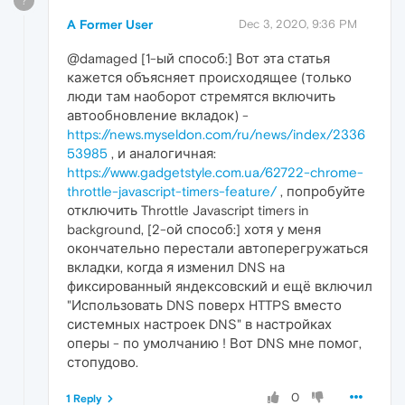
?
A Former User
Dec 3, 2020, 9:36 PM
@damaged [1-ый способ:] Вот эта статья
кажется объясняет происходящее (только
люди там наоборот стремятся включить
автообновление вкладок) -
https://news.myseldon.com/ru/news/index/2336
53985
, и аналогичная:
https://www.gadgetstyle.com.ua/62722-chrome-
throttle-javascript-timers-feature/
, попробуйте
отключить Throttle Javascript timers in
background, [2-ой способ:] хотя у меня
окончательно перестали автоперегружаться
вкладки, когда я изменил DNS на
фиксированный яндексовский и ещё включил
"Использовать DNS поверх HTTPS вместо
системных настроек DNS" в настройках
оперы - по умолчанию ! Вот DNS мне помог,
стопудово.
0
1 Reply