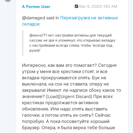
A Former User
Dec 5, 2020, 1:53 AM
@damaged said in
Перезагрузка не активных
складок
:
@alena777 нет, настройки активны для текущей
сессии. не зря я упомянул, что открываю вкладку
с настройками всегда слева, чтобы "всегда под
рукой"
Интересно, как вам это помогает? Сегодня
утром у меня все крестики стоят, и все
вкладки прокручиваются опять. Бук не
выключала, на сон не ставила, оперу не
закрывала! Имеют ли надписи сбоку какое то
значение? [Load][Urgent Discard] При всех
крестиках продолжается активное
обновление. Или надо опять выставить
галочки, а потом опять их снять? Сейчас
попробую. А пока посоветуйте хороший
браузер. Опера, я была верна тебе больше