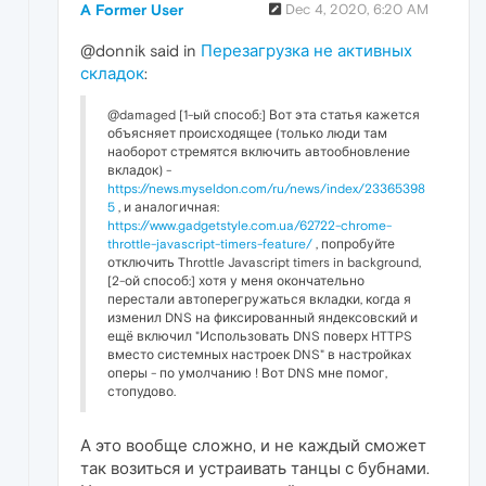
A Former User
Dec 4, 2020, 6:20 AM
@donnik said in
Перезагрузка не активных
складок
:
@damaged [1-ый способ:] Вот эта статья кажется
объясняет происходящее (только люди там
наоборот стремятся включить автообновление
вкладок) -
https://news.myseldon.com/ru/news/index/23365398
5
, и аналогичная:
https://www.gadgetstyle.com.ua/62722-chrome-
throttle-javascript-timers-feature/
, попробуйте
отключить Throttle Javascript timers in background,
[2-ой способ:] хотя у меня окончательно
перестали автоперегружаться вкладки, когда я
изменил DNS на фиксированный яндексовский и
ещё включил "Использовать DNS поверх HTTPS
вместо системных настроек DNS" в настройках
оперы - по умолчанию ! Вот DNS мне помог,
стопудово.
А это вообще сложно, и не каждый сможет
так возиться и устраивать танцы с бубнами.