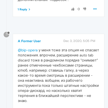
0
1 Reply
?
A Former User
Dec 3, 2020, 5:05 PM
@bip-opera
у меня тоже эта опция не спасает
положения. впрочем, расширение auto tab
discard тоже в рандомном порядке "снимает"
ранее отмеченные чекбоксами страницы,
ютюб, например: ставишь галку, а через
какое-то время смотришь в расширении -
она неактивна. вобщем, из рабочего
инструмента пока только штатные настройки
опера-дискард. но насколько хватит
терпения в ближайшей перспективе - не
знаю.