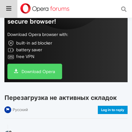
Do more on the web, with a fast and
secure browser!
Download Opera browser with:
built-in ad blocker
battery saver
free VPN
Download Opera
Перезагрузка не активных складок
Русский
Log in to reply