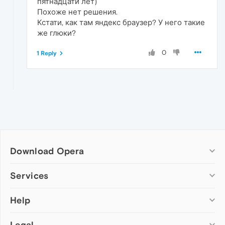
пятнадцати лет)
Похоже нет решения.
Кстати, как там яндекс браузер? У него такие
же глюки?
0
1 Reply
Download Opera
Computer browsers
Services
Opera for Windows
Help
Add-ons
Opera for Mac
Opera account
Opera for Linux
Legal
Wallpapers
Help & support