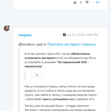
0
S
svopera
Jul 21, 2019, 5:49 PM
@temkem said in
Пропала экспресс-панель
:
А если скачать Opera 60, потом
обязательно
отключить интернет
(чтоб не обновился до 62) и
установить в режиме "
На переносной USB -
накопитель
".
Как установится Opera, запустится, потом сразу
закрыть его и пойти в папку куда вы установили
Opera, там зайти в папку с номером версии Opera
, найти файл
opera_autoupdate.exe
и удалить его.
Затем уже из вашей Opera - откуда пропали
Экспресс-панели скопировать из папки профиля