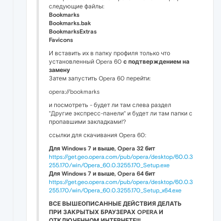
следующие файлы:
Bookmarks
Bookmarks.bak
BookmarksExtras
Favicons
И вставить их в папку профиля только что
установленный Opera 60
с подтверждением на
замену
Затем запустить Opera 60 перейти:
opera://bookmarks
и посмотреть - будет ли там слева раздел
"Другие экспресс-панели" и будет ли там папки с
пропавшими закладками!?
ссылки для скачивания Opera 60:
Для Windows 7 и выше, Opera 32 бит
https://get.geo.opera.com/pub/opera/desktop/60.0.3
255.170/win/Opera_60.0.3255.170_Setup.exe
Для Windows 7 и выше, Opera 64 бит
https://get.geo.opera.com/pub/opera/desktop/60.0.3
255.170/win/Opera_60.0.3255.170_Setup_x64.exe
ВСЕ ВЫШЕОПИСАННЫЕ ДЕЙСТВИЯ ДЕЛАТЬ
ПРИ ЗАКРЫТЫХ БРАУЗЕРАХ OPERA И
ОТКЛЮЧЕННОМ ИНТЕРНЕТЕ!!!