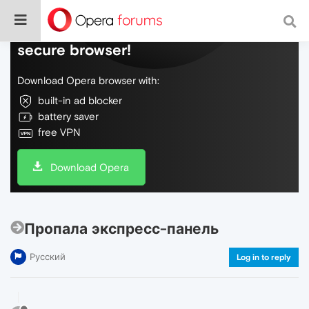
Do more on the web, with a fast and
secure browser!
Download Opera browser with:
built-in ad blocker
battery saver
free VPN
Download Opera
Пропала экспресс-панель
Русский
Log in to reply