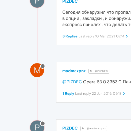
P
PIZDEC
Сегодня обнаружил что пропала
в опции , закладки , и обнаружи
экспресс панелях , что делать 
3 Replies
Last reply
10 Mar 2021, 07:14
M
madmaxpnz
@PIZDEC
@PIZDEC
Opera 63.0.3353.0 Пан
1 Reply
Last reply
22 Jun 2019, 09:18
P
PIZDEC
@madmaxpnz