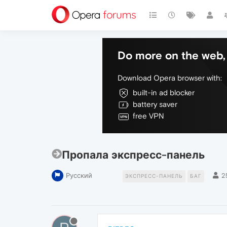
Do more on the web, 
Download Opera browser with:
built-in ad blocker
battery saver
free VPN
Пропала экспресс-панель
Русский
2
ЭКСПРЕСС-ПАНЕЛЬ
БАГ