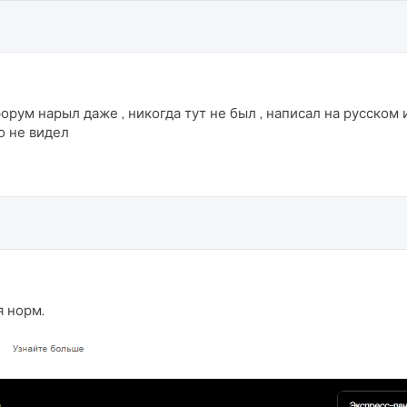
орум нарыл даже , никогда тут не был , написал на русском и
о не видел
я норм.