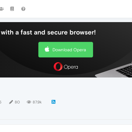
with a fast and secure browser!
Download Opera
5
80
87.9k