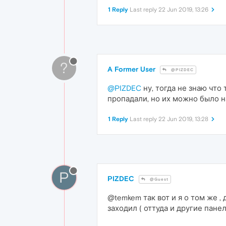
1 Reply
Last reply
22 Jun 2019, 13:26
?
A Former User
@PIZDEC
@PIZDEC
ну, тогда не знаю что
пропадали, но их можно было н
1 Reply
Last reply
22 Jun 2019, 13:28
P
PIZDEC
@Guest
@temkem так вот и я о том же ,
заходил ( оттуда и другие пане