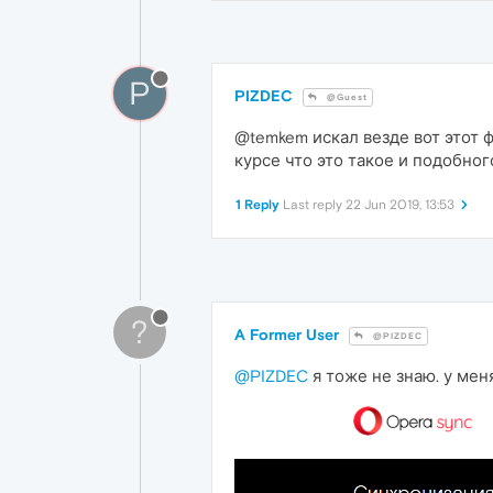
P
PIZDEC
@Guest
@temkem искал везде вот этот ф
курсе что это такое и подобног
1 Reply
Last reply
22 Jun 2019, 13:53
?
A Former User
@PIZDEC
@PIZDEC
я тоже не знаю. у мен