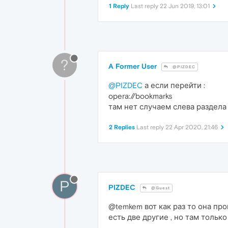
1 Reply
Last reply
22 Jun 2019, 13:01
?
A Former User
@PIZDEC
@PIZDEC
а если перейти :
opera://bookmarks
там нет случаем слева раздела
2 Replies
Last reply
22 Apr 2020, 21:46
P
PIZDEC
@Guest
@temkem вот как раз то она про
есть две другие , но там только