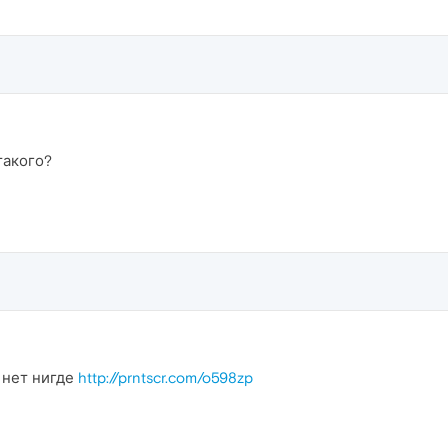
такого?
 нет нигде
http://prntscr.com/o598zp