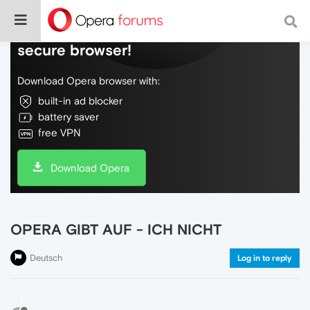
Do more on the web, with a fast and
secure browser!
Download Opera browser with:
built-in ad blocker
battery saver
free VPN
Download Opera
OPERA GIBT AUF - ICH NICHT
Deutsch
Log in to reply