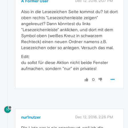
A Former User
Dec 12, 2016, 2:07 PM
Also in die Lesezeichen Seite kommst du? Ist dort
oben rechts "Lesezeichenleiste zeigen"
angekreuzt? Dann könntest du links
"Lesezeichenleiste" anklicken, und dort mit dem
Symbol oben (weißes Kreuz in schwarzem
Rechteck) einen neuen Ordner namens z.B.
Lesezeichen oder so anlegen. Versuch das mal.
Edit:
du sollst für diese Aktion nicht beide Fenster
aufmachen, sondern "nur" ein privates!
0
N
nur1nutzer
Dec 12, 2016, 2:26 PM
Die Liste war ja nie angekreuzt, weil ich die