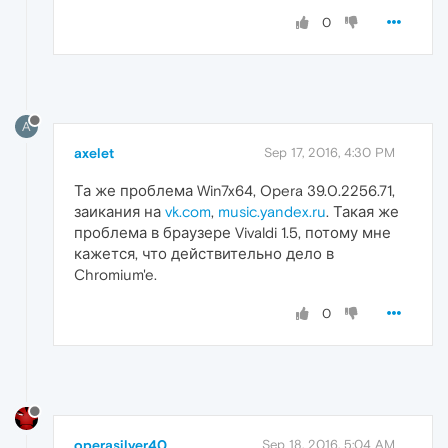
0
A
axelet
Sep 17, 2016, 4:30 PM
Та же проблема Win7x64, Opera 39.0.2256.71,
заикания на
vk.com
,
music.yandex.ru
. Такая же
проблема в браузере Vivaldi 1.5, потому мне
кажется, что действительно дело в
Chromium'e.
0
operasilver40
Sep 18, 2016, 5:04 AM