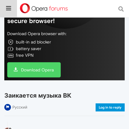
Do more on the web, with a fast and
secure browser!
Download Opera browser with:
built-in ad blocker
battery saver
free VPN
Download Opera
Заикается музыка ВК
Русский
Log in to reply