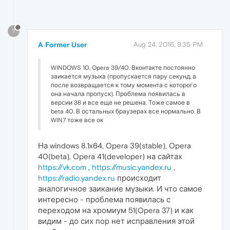
?
A Former User
Aug 24, 2016, 9:35 PM
WINDOWS 10, Opera 39/40. Вконтакте постоянно
заикается музыка (пропускается пару секунд, а
после возвращается к тому момента с которого
она начала пропуск). Проблема появилась в
версии 38 и все еще не решена. Тоже самое в
beta 40. В остальных браузерах все нормально. В
WIN7 тоже все ок
На windows 8.1x64, Opera 39(stable), Opera
40(beta), Opera 41(developer) на сайтах
https://vk.com
,
https://music.yandex.ru
,
https://radio.yandex.ru
происходит
аналогичное заикание музыки. И что самое
интересно - проблема появилась с
переходом на хромиум 51(Opera 37) и как
видим - до сих пор нет исправления этой