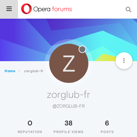
Z
Home
zorglub-fr
zorglub-fr
@ZORGLUB-FR
0
38
6
REPUTATION
PROFILE VIEWS
POSTS