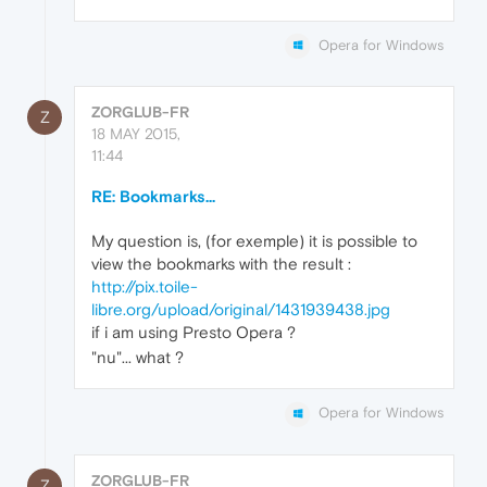
Opera for Windows
ZORGLUB-FR
Z
18 MAY 2015,
11:44
RE: Bookmarks...
My question is, (for exemple) it is possible to
view the bookmarks with the result :
http://pix.toile-
libre.org/upload/original/1431939438.jpg
if i am using Presto Opera ?
"nu"... what ?
Opera for Windows
ZORGLUB-FR
Z