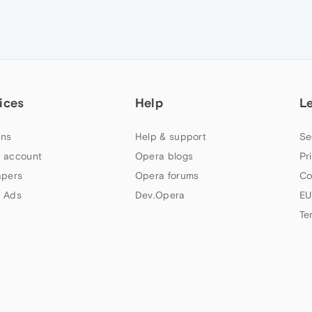
ices
Help
L
ns
Help & support
Se
 account
Opera blogs
Pr
apers
Opera forums
Co
 Ads
Dev.Opera
EU
Te