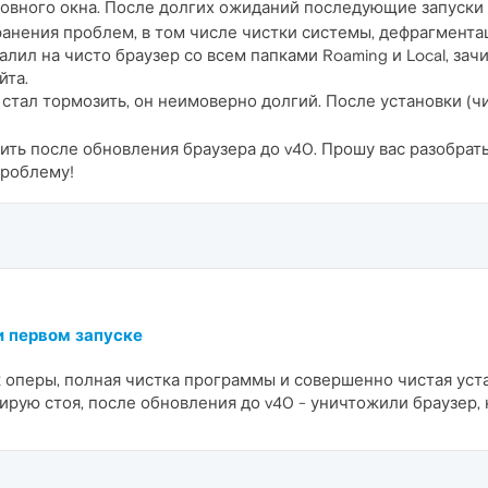
овного окна. После долгих ожиданий последующие запуски н
ения проблем, в том числе чистки системы, дефрагментации 
алил на чисто браузер со всем папками Roaming и Local, зач
йта.
стал тормозить, он неимоверно долгий. После установки (чи
ить после обновления браузера до v40. Прошу вас разобрать
проблему!
и первом запуске
к оперы, полная чистка программы и совершенно чистая уст
ирую стоя, после обновления до v40 - уничтожили браузер, 