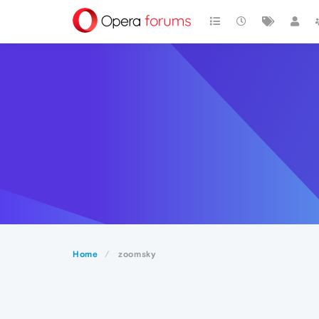
Home
zoomsky