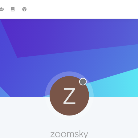
Z
zoomsky