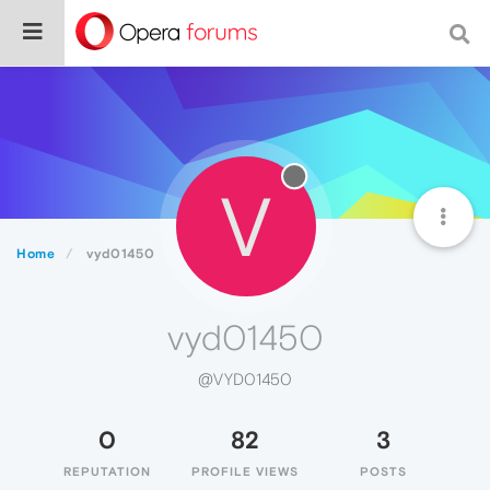
V
Home
vyd01450
vyd01450
@VYD01450
0
82
3
REPUTATION
PROFILE VIEWS
POSTS