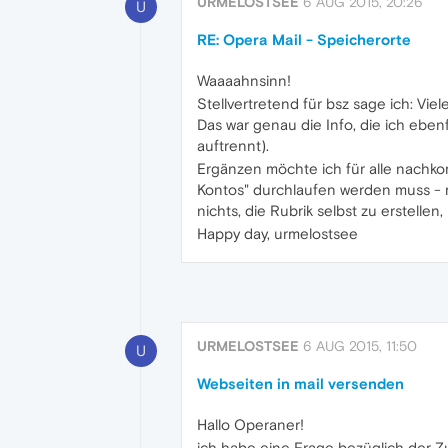
URMELOSTSEE
6 AUG 2015, 20:26
U
RE: Opera Mail - Speicherorte
Waaaahnsinn!
Stellvertretend für bsz sage ich: Vi
Das war genau die Info, die ich eben
auftrennt).
Ergänzen möchte ich für alle nachkom
Kontos" durchlaufen werden muss - man
nichts, die Rubrik selbst zu erstellen,
Happy day, urmelostsee
URMELOSTSEE
6 AUG 2015, 11:50
U
Webseiten in mail versenden
Hallo Operaner!
ich habe eine Frage bezüglich der 