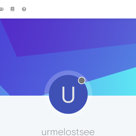
U
urmelostsee