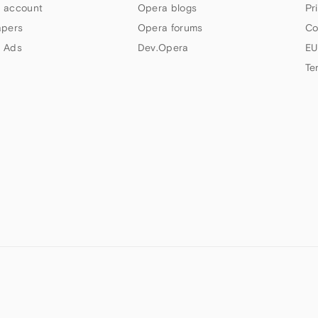
 account
Opera blogs
Pr
apers
Opera forums
Co
 Ads
Dev.Opera
EU
Te