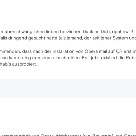
elen überschwänglichen lieben herzlichen Dank an Dich, opahewi!!!
falls dringend gesucht hatte (als jemand, der seit jeher System u
menden, dass nach der Installation von Opera mail auf C:\ erst m
 kann ruhig nonsens reinschreiben. Erst jetzt existiert die Rubrik [
 hab´s ausprobiert.
Zusammenarbeit von Opera-Webbrowser (u.a. Browsern) und Opera 