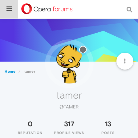
Home
tamer
tamer
@TAMER
0
317
13
REPUTATION
PROFILE VIEWS
POSTS