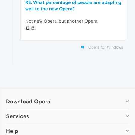
RE: What percentage of people are adapting
well to the new Opera?
Not new Opera, but another Opera.
12.15!
Opera for Windows
Download Opera
Computer browsers
Services
Opera for Windows
Help
Add-ons
Opera for Mac