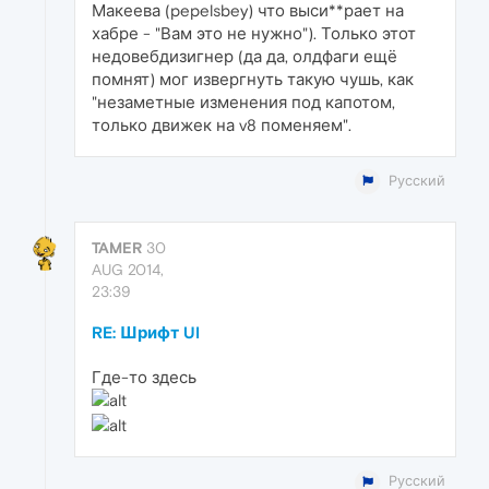
Макеева (pepelsbey) что выси**рает на
хабре - "Вам это не нужно"). Только этот
недовебдизигнер (да да, олдфаги ещё
помнят) мог извергнуть такую чушь, как
"незаметные изменения под капотом,
только движек на v8 поменяем".
Русский
TAMER
30
AUG 2014,
23:39
RE: Шрифт UI
Где-то здесь
Русский