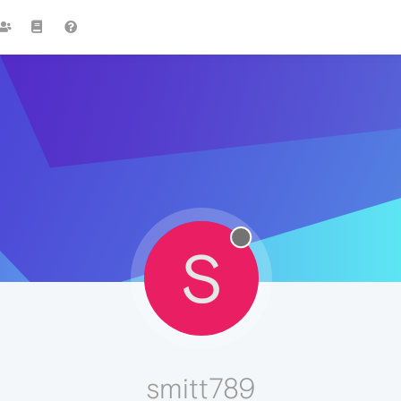
S
smitt789