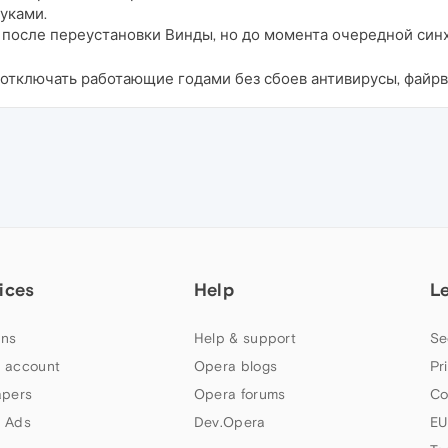
уками.
 после переустановки Винды, но до момента очередной син
ключать работающие годами без сбоев антивирусы, файрволы
ices
Help
L
ns
Help & support
Se
 account
Opera blogs
Pr
apers
Opera forums
Co
 Ads
Dev.Opera
EU