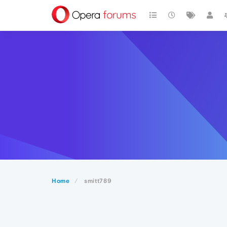
Home
smitt789