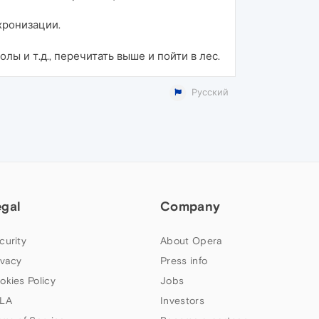
хронизации.
 и т.д., перечитать выше и пойти в лес.
Русский
egal
Company
curity
About Opera
ivacy
Press info
okies Policy
Jobs
LA
Investors