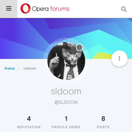
Home
sldoom
sldoom
@SLDOOM
4
1
8
REPUTATION
PROFILE VIEWS
POSTS