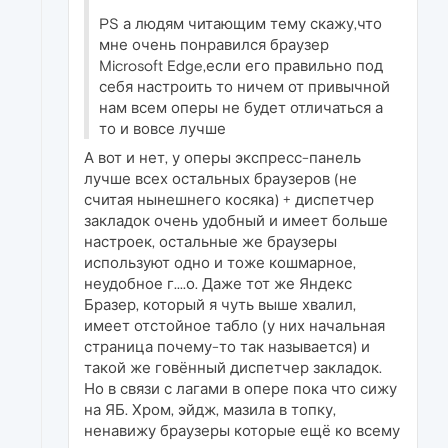
PS а людям читающим тему скажу,что
мне очень понравился браузер
Microsoft Edge,если его правильно под
себя настроить то ничем от привычной
нам всем оперы не будет отличаться а
то и вовсе лучше
А вот и нет, у оперы экспресс-панель
лучше всех остальных браузеров (не
считая нынешнего косяка) + диспетчер
закладок очень удобный и имеет больше
настроек, остальные же браузеры
используют одно и тоже кошмарное,
неудобное г....о. Даже тот же Яндекс
Бразер, который я чуть выше хвалил,
имеет отстойное табло (у них начальная
страница почему-то так называется) и
такой же говённый диспетчер закладок.
Но в связи с лагами в опере пока что сижу
на ЯБ. Хром, эйдж, мазила в топку,
ненавижу браузеры которые ещё ко всему