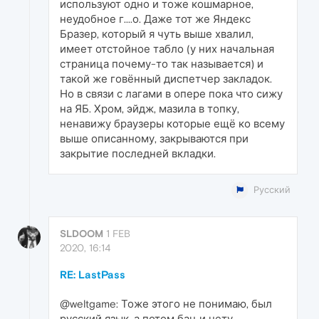
используют одно и тоже кошмарное,
неудобное г....о. Даже тот же Яндекс
Бразер, который я чуть выше хвалил,
имеет отстойное табло (у них начальная
страница почему-то так называется) и
такой же говённый диспетчер закладок.
Но в связи с лагами в опере пока что сижу
на ЯБ. Хром, эйдж, мазила в топку,
ненавижу браузеры которые ещё ко всему
выше описанному, закрываются при
закрытие последней вкладки.
Русский
SLDOOM
1 FEB
2020, 16:14
RE: LastPass
@weltgame: Тоже этого не понимаю, был
русский язык, а потом бац и нету.