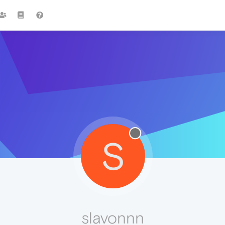
S
slavonnn