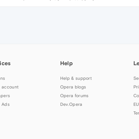
ices
Help
L
ns
Help & support
Se
 account
Opera blogs
Pr
apers
Opera forums
Co
 Ads
Dev.Opera
EU
Te