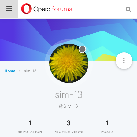
Home
sim-13
sim-13
@SIM-13
1
3
1
REPUTATION
PROFILE VIEWS
POSTS