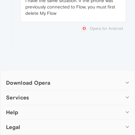
I have the same situation. If the phone was
previously connected to Flow, you must first
delete My Flow
Opera for Android
Download Opera
Computer browsers
Services
Opera for Windows
Help
Add-ons
Opera for Mac
Opera account
Opera for Linux
Legal
Wallpapers
Help & support
Opera beta version
Opera Ads
Opera blogs