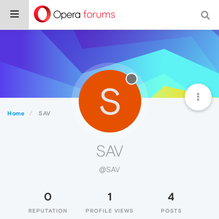
S
Home
SAV
SAV
@SAV
0
1
4
REPUTATION
PROFILE VIEWS
POSTS