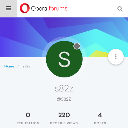
S
Home
s82z
s82z
@S82Z
0
220
4
REPUTATION
PROFILE VIEWS
POSTS