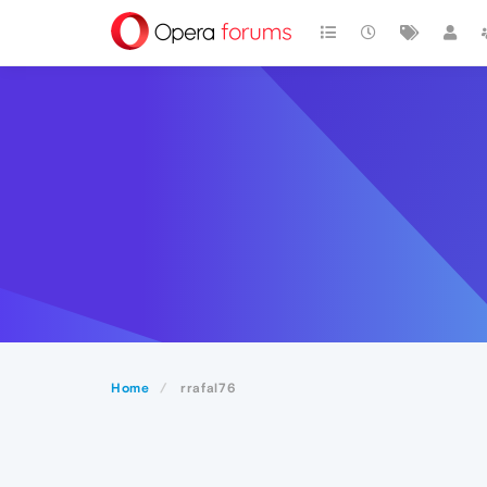
Home
rrafal76