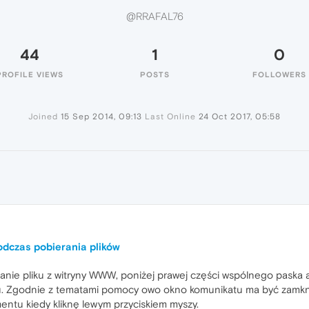
@RRAFAL76
44
1
0
PROFILE VIEWS
POSTS
FOLLOWERS
Joined
15 Sep 2014, 09:13
Last Online
24 Oct 2017, 05:58
dczas pobierania plików
nie pliku z witryny WWW, poniżej prawej części wspólnego paska a
u. Zgodnie z tematami pomocy owo okno komunikatu ma być zamkni
ntu kiedy kliknę lewym przyciskiem myszy.