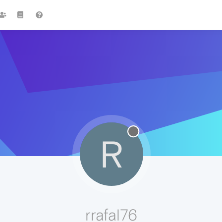
R
rrafal76