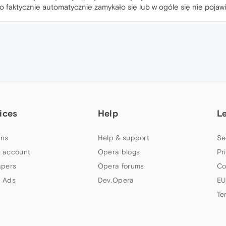
o faktycznie automatycznie zamykało się lub w ogóle się nie pojawi
ices
Help
L
ns
Help & support
Se
 account
Opera blogs
Pr
apers
Opera forums
Co
 Ads
Dev.Opera
EU
Te