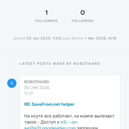
1
0
FOLLOWERS
FOLLOWING
Joined
30 Jan 2025, 11:05
Last Online
7 Mar 2025, 14:19
LATEST POSTS MADE BY ROBOTHARD
ROBOTHARD
R
30 JAN 2025,
17:37
RE: SaveFrom.net helper
На ноуте все работает, на компе вылезает
такое - Доступ к
rr3---sn-
axq7sn7z.googlevideo.com
запрещен