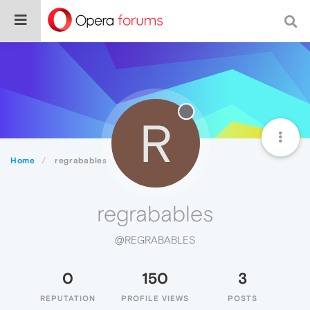
R
Home
regrabables
regrabables
@REGRABABLES
0
150
3
REPUTATION
PROFILE VIEWS
POSTS