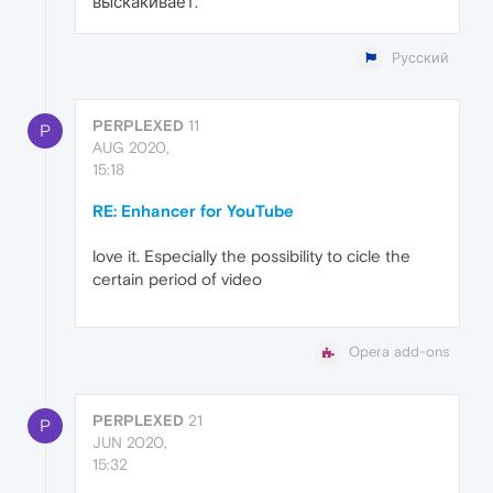
выскакивает.
Русский
PERPLEXED
11
P
AUG 2020,
15:18
RE: Enhancer for YouTube
love it. Especially the possibility to cicle the
certain period of video
Opera add-ons
PERPLEXED
21
P
JUN 2020,
15:32