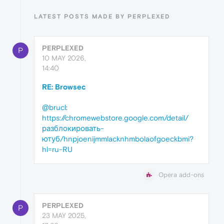
LATEST POSTS MADE BY PERPLEXED
PERPLEXED
P
10 MAY 2026,
14:40
RE: Browsec
@brucl
:
https://chromewebstore.google.com/detail/
разблокировать-
ютуб/hnpjoenijmmlacknhmbolaofgoeckbmi?
hl=ru-RU
Opera add-ons
PERPLEXED
P
23 MAY 2025,