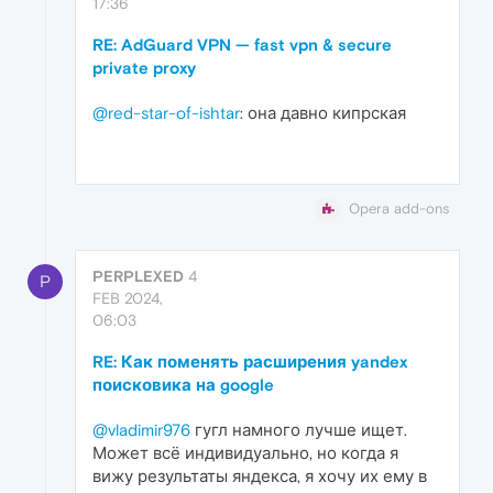
17:36
RE: AdGuard VPN — fast vpn & secure
private proxy
@red-star-of-ishtar
: она давно кипрская
Opera add-ons
PERPLEXED
4
P
FEB 2024,
06:03
RE: Как поменять расширения yandex
поисковика на google
@vladimir976
гугл намного лучше ищет.
Может всё индивидуально, но когда я
вижу результаты яндекса, я хочу их ему в