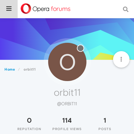
O
Home
orbit11
orbit11
@ORBIT11
0
114
1
REPUTATION
PROFILE VIEWS
POSTS