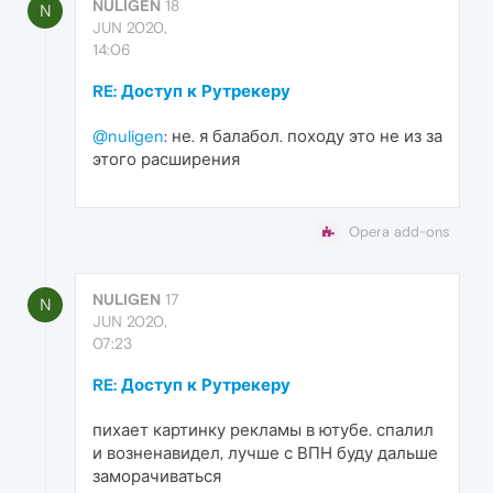
NULIGEN
18
N
JUN 2020,
14:06
RE: Доступ к Рутрекеру
@nuligen
: не. я балабол. походу это не из за
этого расширения
Opera add-ons
NULIGEN
17
N
JUN 2020,
07:23
RE: Доступ к Рутрекеру
пихает картинку рекламы в ютубе. спалил
и возненавидел, лучше с ВПН буду дальше
заморачиваться