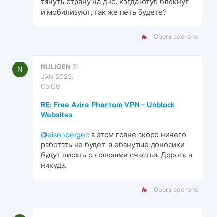
тянуть страну на дно. когда ютуб блокнут
и мобилизуют, так же петь будете?
Opera add-ons
NULIGEN
31
N
JAN 2023,
05:09
RE: Free Avira Phantom VPN - Unblock
Websites
@eisenberger
: в этом говне скоро ничего
работать не будет. а ебанутые доносики
будут писать со слезами счастья. Дорога в
никуда.
Opera add-ons