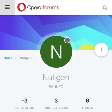
N
Home
Nuligen
Nuligen
BANNED
-3
3
6
REPUTATION
PROFILE VIEWS
POSTS